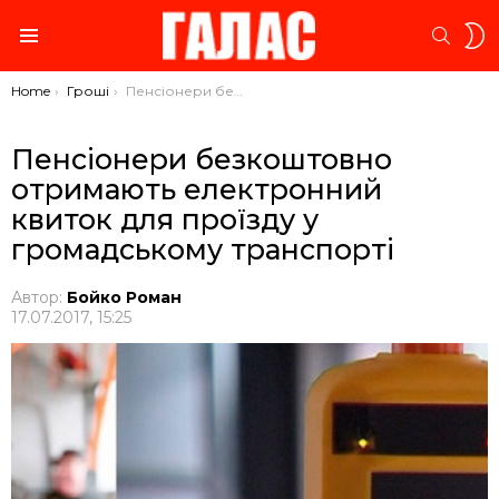
S
SEARC
S
Menu
You are here:
Home
Гроші
Пенсіонери безкоштовно отримають електронний квиток для проїзду у громадському транспорті
Пенсіонери безкоштовно
отримають електронний
квиток для проїзду у
громадському транспорті
Автор:
Бойко Роман
17.07.2017, 15:25