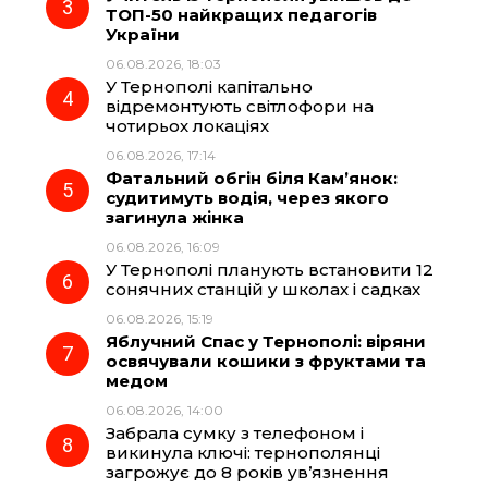
ТОП-50 найкращих педагогів
України
k
m
p
06.08.2026, 18:03
У Тернополі капітально
відремонтують світлофори на
чотирьох локаціях
06.08.2026, 17:14
Фатальний обгін біля Кам’янок:
судитимуть водія, через якого
загинула жінка
06.08.2026, 16:09
У Тернополі планують встановити 12
сонячних станцій у школах і садках
06.08.2026, 15:19
Яблучний Спас у Тернополі: віряни
освячували кошики з фруктами та
медом
06.08.2026, 14:00
Забрала сумку з телефоном і
викинула ключі: тернополянці
загрожує до 8 років ув’язнення