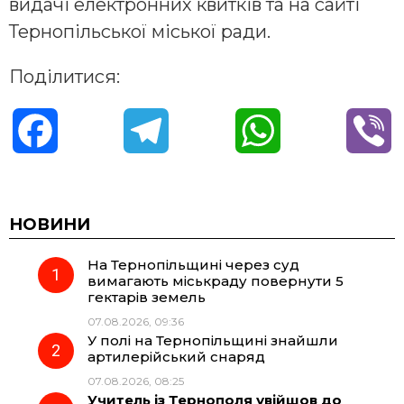
видачі електронних квитків та на сайті
Тернопільської міської ради.
Поділитися:
F
T
W
V
a
e
h
i
c
l
a
b
НОВИНИ
На Тернопільщині через суд
e
e
t
e
вимагають міськраду повернути 5
гектарів земель
b
g
s
r
07.08.2026, 09:36
У полі на Тернопільщині знайшли
o
r
A
артилерійський снаряд
07.08.2026, 08:25
Учитель із Тернополя увійшов до
o
a
p