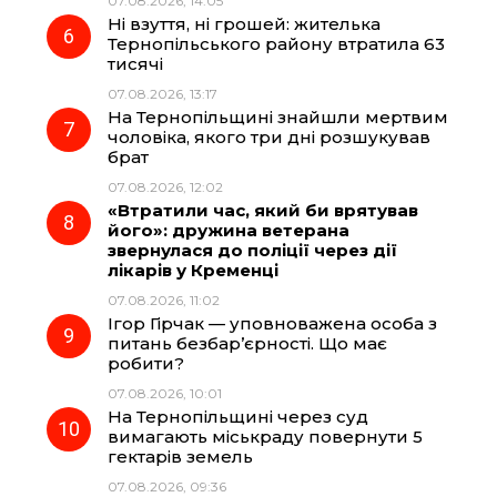
07.08.2026, 14:05
Ні взуття, ні грошей: жителька
Тернопільського району втратила 63
тисячі
07.08.2026, 13:17
На Тернопільщині знайшли мертвим
чоловіка, якого три дні розшукував
брат
07.08.2026, 12:02
«Втратили час, який би врятував
його»: дружина ветерана
звернулася до поліції через дії
лікарів у Кременці
07.08.2026, 11:02
Ігор Гірчак — уповноважена особа з
питань безбар’єрності. Що має
робити?
07.08.2026, 10:01
На Тернопільщині через суд
вимагають міськраду повернути 5
гектарів земель
07.08.2026, 09:36