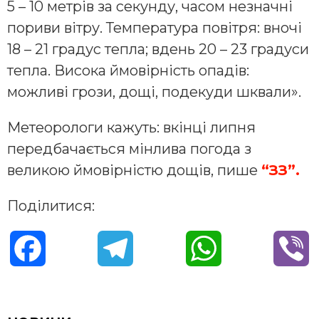
5 – 10 метрів за секунду, часом незначні
пориви вітру. Температура повітря: вночі
18 – 21 градус тепла; вдень 20 – 23 градуси
тепла. Висока ймовірність опадів:
можливі грози, дощі, подекуди шквали».
Метеорологи кажуть: вкінці липня
передбачається мінлива погода з
великою ймовірністю дощів, пише
“ЗЗ”.
Поділитися:
F
T
W
V
a
e
h
i