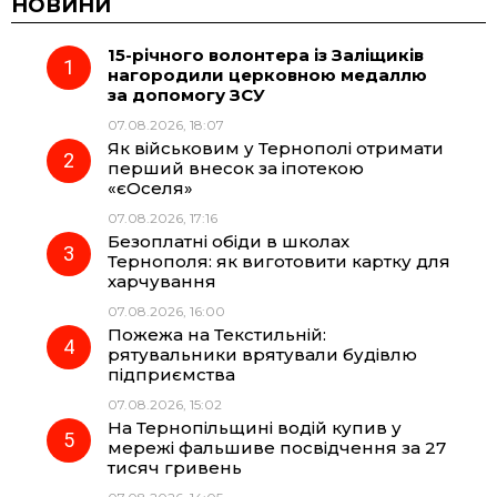
c
l
a
b
НОВИНИ
15-річного волонтера із Заліщиків
e
e
t
e
нагородили церковною медаллю
за допомогу ЗСУ
b
g
s
r
07.08.2026, 18:07
Як військовим у Тернополі отримати
o
r
A
перший внесок за іпотекою
«єОселя»
07.08.2026, 17:16
o
a
p
Безоплатні обіди в школах
Тернополя: як виготовити картку для
k
m
p
харчування
07.08.2026, 16:00
Пожежа на Текстильній:
рятувальники врятували будівлю
підприємства
07.08.2026, 15:02
На Тернопільщині водій купив у
мережі фальшиве посвідчення за 27
тисяч гривень