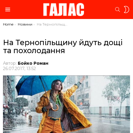
S
SEARC
S
Menu
You are here:
Home
Новини
На Тернопільщину йдуть дощі та похолодання
На Тернопільщину йдуть дощі
та похолодання
Автор:
Бойко Роман
26.07.2017, 13:52