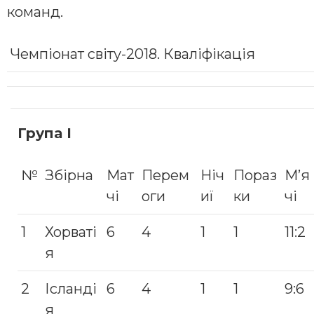
команд.
Чемпіонат світу-2018. Кваліфікація
Група І
№
Збірна
Мат
Перем
Ніч
Пораз
М’я
чі
оги
иї
ки
чі
1
Хорваті
6
4
1
1
11:2
я
2
Ісланді
6
4
1
1
9:6
я