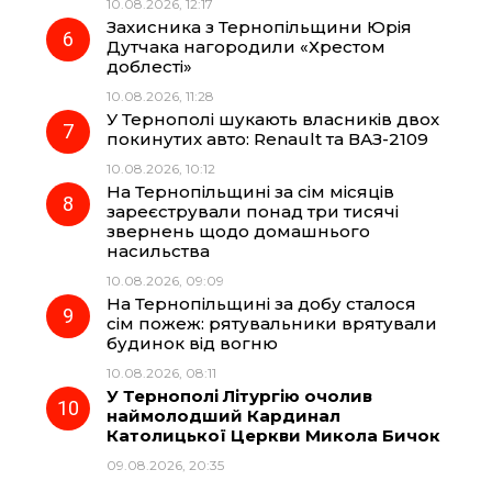
10.08.2026, 12:17
Захисника з Тернопільщини Юрія
Дутчака нагородили «Хрестом
доблесті»
10.08.2026, 11:28
У Тернополі шукають власників двох
покинутих авто: Renault та ВАЗ-2109
10.08.2026, 10:12
На Тернопільщині за сім місяців
зареєстрували понад три тисячі
звернень щодо домашнього
насильства
10.08.2026, 09:09
На Тернопільщині за добу сталося
сім пожеж: рятувальники врятували
будинок від вогню
10.08.2026, 08:11
У Тернополі Літургію очолив
наймолодший Кардинал
Католицької Церкви Микола Бичок
09.08.2026, 20:35