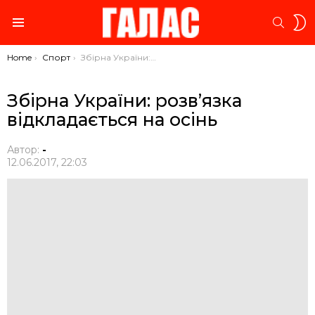
S
SEARC
S
Menu
You are here:
Home
Спорт
Збірна України: розв’язка відкладається на осінь
Збірна України: розв’язка
відкладається на осінь
Автор:
-
12.06.2017, 22:03