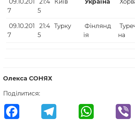
09.10.201
21:4
Київ
Україна
Хорв
7
5
09.10.201
21:4
Турку
Фінлянд
Туре
7
5
ія
на
Олекса СОНЯХ
Поділитися:
F
T
W
V
a
e
h
i