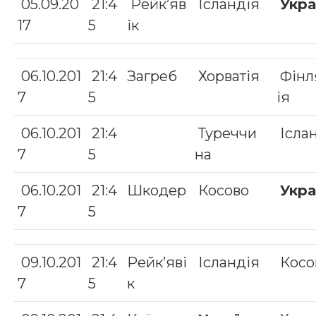
05.09.20
21:4
Рейк’яв
Ісландія
Укра
17
5
ік
06.10.201
21:4
Загреб
Хорватія
Фінл
7
5
ія
06.10.201
21:4
Туреччи
Ісла
7
5
на
06.10.201
21:4
Шкодер
Косово
Укра
7
5
09.10.201
21:4
Рейк’яві
Ісландія
Косо
7
5
к