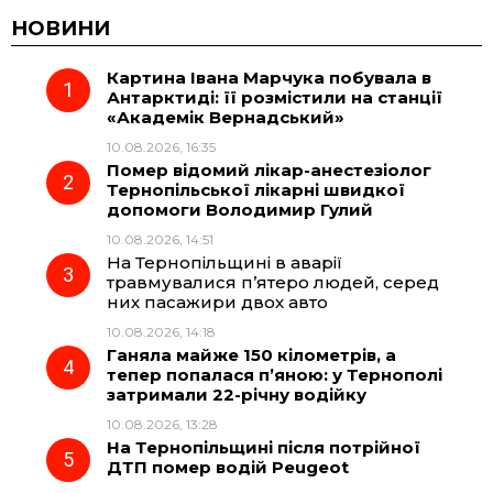
c
l
a
b
НОВИНИ
Картина Івана Марчука побувала в
e
e
t
e
Антарктиді: її розмістили на станції
«Академік Вернадський»
b
g
s
r
10.08.2026, 16:35
Помер відомий лікар-анестезіолог
o
r
A
Тернопільської лікарні швидкої
допомоги Володимир Гулий
10.08.2026, 14:51
o
a
p
На Тернопільщині в аварії
травмувалися п’ятеро людей, серед
k
m
p
них пасажири двох авто
10.08.2026, 14:18
Ганяла майже 150 кілометрів, а
тепер попалася п’яною: у Тернополі
затримали 22-річну водійку
10.08.2026, 13:28
На Тернопільщині після потрійної
ДТП помер водій Peugeot