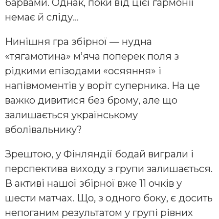
барвами. Однак, поки від цієї гармонії
немає й сліду…
Нинішня гра збірної — нудна
«тягамотина» м’яча поперек поля з
рідкими епізодами «осяяння» і
напівмоментів у воріт суперника. На це
важко дивитися без брому, але що
залишається українському
вболівальнику?
Зрештою, у Фінляндії бодай виграли і
перспектива виходу з групи залишається.
В активі нашої збірної вже 11 очків у
шести матчах. Що, з одного боку, є досить
непоганим результатом у групі рівних