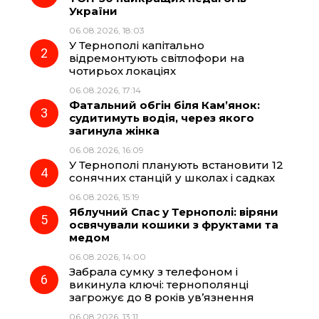
України
b
g
s
r
06.08.2026, 18:03
У Тернополі капітально
o
r
A
відремонтують світлофори на
чотирьох локаціях
06.08.2026, 17:14
o
a
p
Фатальний обгін біля Кам’янок:
судитимуть водія, через якого
k
m
p
загинула жінка
06.08.2026, 16:09
У Тернополі планують встановити 12
сонячних станцій у школах і садках
06.08.2026, 15:19
Яблучний Спас у Тернополі: віряни
освячували кошики з фруктами та
медом
06.08.2026, 14:00
Забрала сумку з телефоном і
викинула ключі: тернополянці
загрожує до 8 років ув’язнення
06.08.2026, 13:11