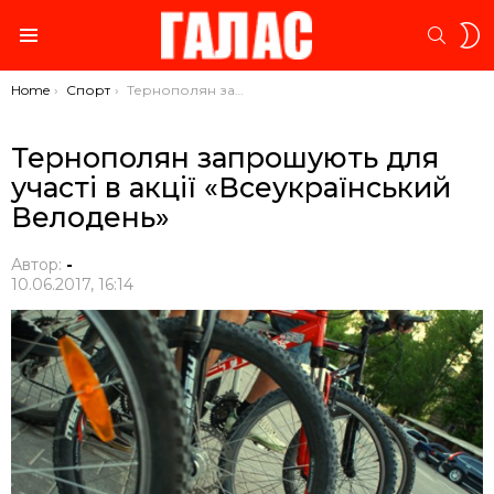
S
SEARC
S
Menu
You are here:
Home
Спорт
Тернополян запрошують для участі в акції «Всеукраїнський Велодень»
Тернополян запрошують для
участі в акції «Всеукраїнський
Велодень»
Автор:
-
10.06.2017, 16:14