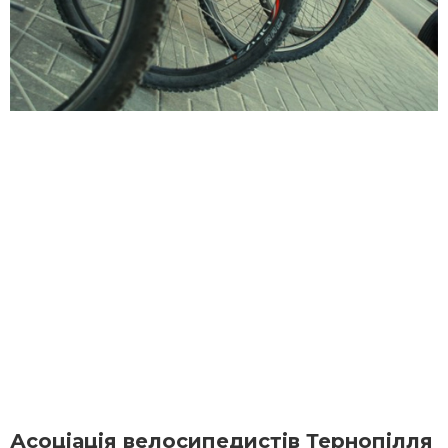
Асоціація велосипедистів Тернопілля