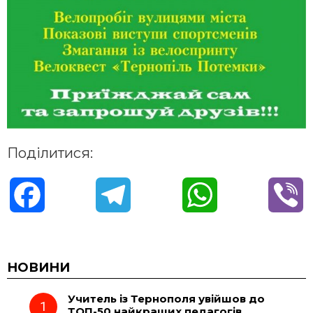
Поділитися:
F
T
W
V
a
e
h
i
c
l
a
b
НОВИНИ
Учитель із Тернополя увійшов до
e
e
t
e
ТОП-50 найкращих педагогів