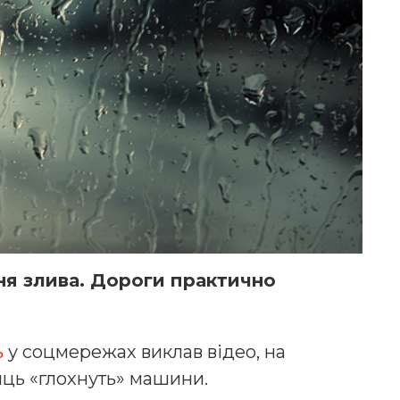
ня злива. Дороги практично
ь
у соцмережах виклав відео, на
иць «глохнуть» машини.