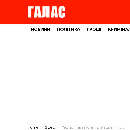
НОВИНИ
ПОЛІТИКА
ГРОШІ
КРИМІНА
You are here:
Home
Відео
Тернопіль затопило: машини «глохнуть» посеред калюж (ВІДЕО)