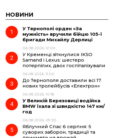
НОВИНИ
У Тернополі орден «За
мужність» вручили бійцю 105-ї
бригади Михайлу Дерлиці
06.08.2026, 12:00
У Кременці зіткнулися IKSO
Samand і Lexus: шестеро
потерпілих, двох госпіталізували
06.08.2026, 11:00
До Тернополя доставили всі 17
нових тролейбусів «Електрон»
06.08.2026, 10:18
У Великій Березовиці водійка
BMW їхала зі швидкістю 147 км/
год
06.08.2026, 09:30
Яблучний Спас 6 серпня: 5
суворих заборон, традиції та
прикмети на врожай