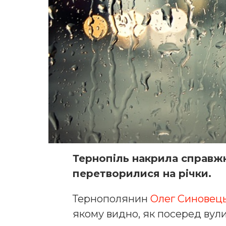
Тернопіль накрила справж
перетворилися на річки.
Тернополянин
Олег Синовец
якому видно, як посеред вул