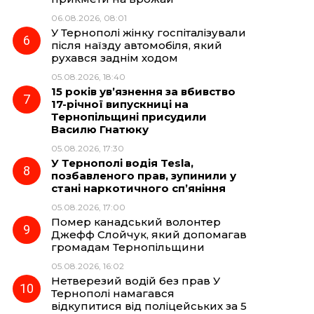
06.08.2026, 08:01
У Тернополі жінку госпіталізували
після наїзду автомобіля, який
рухався заднім ходом
05.08.2026, 18:40
15 років ув’язнення за вбивство
17-річної випускниці на
Тернопільщині присудили
Василю Гнатюку
05.08.2026, 17:30
У Тернополі водія Tesla,
позбавленого прав, зупинили у
стані наркотичного сп’яніння
05.08.2026, 17:00
Помер канадський волонтер
Джефф Слойчук, який допомагав
громадам Тернопільщини
05.08.2026, 16:02
Нетверезий водій без прав У
Тернополі намагався
відкупитися від поліцейських за 5