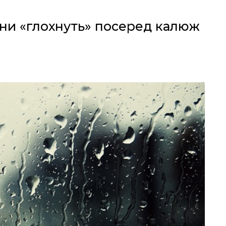
ни «глохнуть» посеред калюж