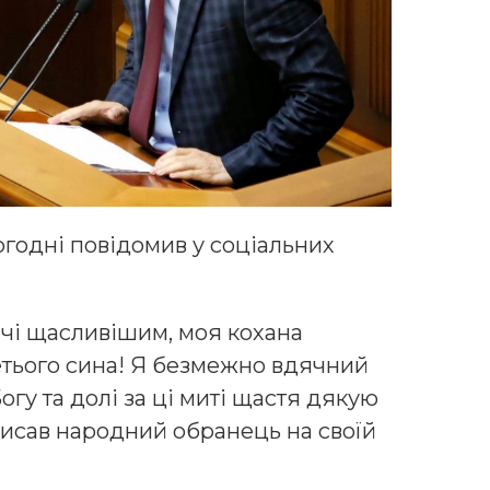
ьогодні повідомив у соціальних
ичі щасливішим, моя кохана
тього сина! Я безмежно вдячний
огу та долі за ці миті щастя дякую
аписав народний обранець на своїй