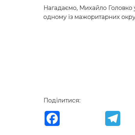
Нагадаємо, Михайло Головко 
одному із мажоритарних окру
Поділитися:
F
T
a
e