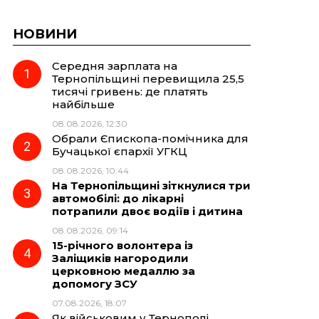
НОВИНИ
Середня зарплата на
Тернопільщині перевищила 25,5
тисячі гривень: де платять
найбільше
08.08.2026, 12:30
Обрали Єпископа-помічника для
Бучацької єпархії УГКЦ
08.08.2026, 10:44
На Тернопільщині зіткнулися три
автомобілі: до лікарні
потрапили двоє водіїв і дитина
08.08.2026, 09:14
15-річного волонтера із
Заліщиків нагородили
церковною медаллю за
допомогу ЗСУ
07.08.2026, 18:07
Як військовим у Тернополі