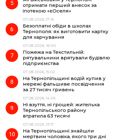
отримати перший внесок за
іпотекою «єОселя»
07.08.2026, 17:16
Безоплатні обіди в школах
Тернополя: як виготовити картку
для харчування
07.08.2026, 16:00
Пожежа на Текстильній:
рятувальники врятували будівлю
підприємства
07.08.2026, 15:02
На Тернопільщині водій купив у
мережі фальшиве посвідчення
за 27 тисяч гривень
07.08.2026, 14:05
Ні взуття, ні грошей: жителька
Тернопільського району
втратила 63 тисячі
07.08.2026, 13:17
На Тернопільщині знайшли
мертвим чоловіка, якого три дні