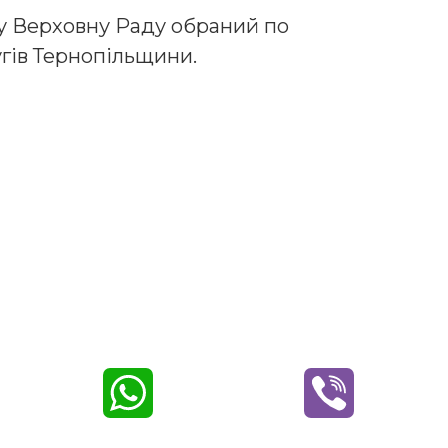
у Верховну Раду обраний по
гів Тернопільщини.
W
V
h
i