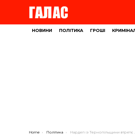
НОВИНИ
ПОЛІТИКА
ГРОШІ
КРИМІНА
You are here:
Home
Політика
Нардеп із Тернопільщини втретє став батьком