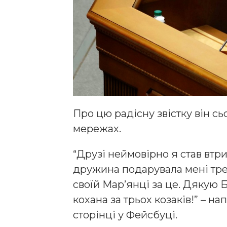
Про цю радісну звістку він с
мережах.
“Друзі неймовірно я став втр
дружина подарувала мені тре
своїй Мар’янці за це. Дякую Б
кохана за трьох козаків!” – н
сторінці у Фейсбуці.