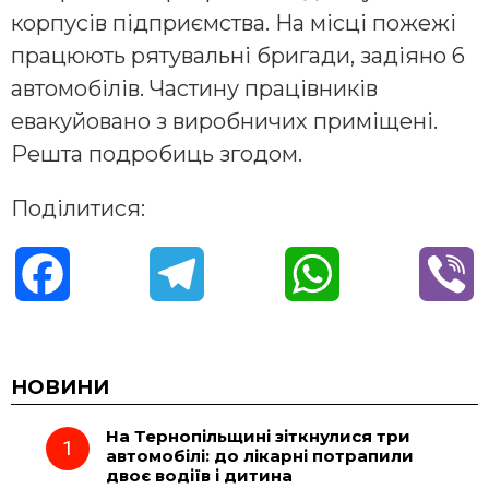
корпусів підприємства. На місці пожежі
працюють рятувальні бригади, задіяно 6
автомобілів. Частину працівників
евакуйовано з виробничих приміщені.
Решта подробиць згодом.
Поділитися:
F
T
W
V
a
e
h
i
c
l
a
b
НОВИНИ
На Тернопільщині зіткнулися три
e
e
t
e
автомобілі: до лікарні потрапили
двоє водіїв і дитина