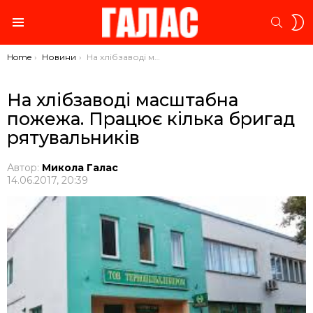
S
SEARC
S
Menu
You are here:
Home
Новини
На хлібзаводі масштабна пожежа. Працює кілька бригад рятувальників
На хлібзаводі масштабна
пожежа. Працює кілька бригад
рятувальників
Автор:
Микола Галас
14.06.2017, 20:39