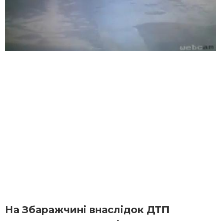
На Збаражчині внаслідок ДТП