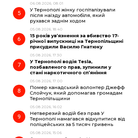
06.08.2026, 08:01
У Тернополі жінку госпіталізували
після наїзду автомобіля, який
рухався заднім ходом
05.08.2026, 18:40
15 років ув’язнення за вбивство 17-
річної випускниці на Тернопільщині
присудили Василю Гнатюку
05.08.2026, 17:30
У Тернополі водія Tesla,
позбавленого прав, зупинили у
стані наркотичного сп’яніння
05.08.2026, 17:00
Помер канадський волонтер Джефф
Слойчук, який допомагав громадам
Тернопільщини
05.08.2026, 16:02
Нетверезий водій без прав У
Тернополі намагався відкупитися від
поліцейських за 5 тисяч гривень
05.08.2026, 15:06