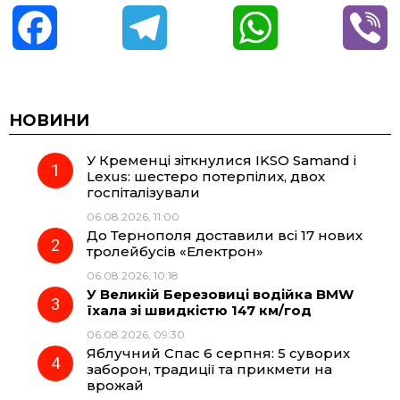
F
T
W
V
a
e
h
i
c
l
a
b
НОВИНИ
У Кременці зіткнулися IKSO Samand і
e
e
t
e
Lexus: шестеро потерпілих, двох
госпіталізували
b
g
s
r
06.08.2026, 11:00
До Тернополя доставили всі 17 нових
o
r
A
тролейбусів «Електрон»
06.08.2026, 10:18
У Великій Березовиці водійка BMW
o
a
p
їхала зі швидкістю 147 км/год
06.08.2026, 09:30
k
m
p
Яблучний Спас 6 серпня: 5 суворих
заборон, традиції та прикмети на
врожай