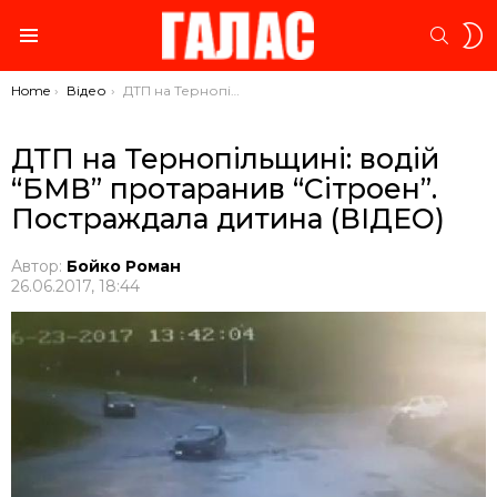
S
SEARC
S
Menu
You are here:
Home
Відео
ДТП на Тернопільщині: водій “БМВ” протаранив “Сітроен”. Постраждала дитина (ВІДЕО)
ДТП на Тернопільщині: водій
“БМВ” протаранив “Сітроен”.
Постраждала дитина (ВІДЕО)
Автор:
Бойко Роман
26.06.2017, 18:44