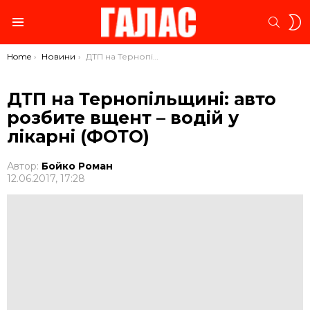
S
SEARC
S
Menu
You are here:
Home
Новини
ДТП на Тернопільщині: авто розбите вщент – водій у лікарні (ФОТО)
ДТП на Тернопільщині: авто
розбите вщент – водій у
лікарні (ФОТО)
Автор:
Бойко Роман
12.06.2017, 17:28