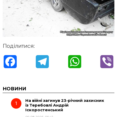
Поділитися:
F
T
W
V
a
e
h
i
c
l
a
b
НОВИНИ
На війні загинув 23-річний захисник
e
e
t
e
із Теребовлі Андрій
Іскоростенський
b
g
s
r
09.08.2026, 09:41