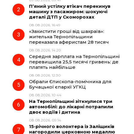
П’яний устілку втікач перекинув
o
r
A
машину з пасажиром: шокуючі
деталі ДТП у Скоморохах
08.08.2026, 16:49
o
a
p
«Захистити гроші від шахраїв»:
жителька Тернопільщини
k
m
p
переказала аферистам 28 тисяч
08.08.2026, 14:20
Середня зарплата на Тернопільщині
перевищила 25,5 тисячі гривень: де
платять найбільше
08.08.2026, 12:30
Обрали Єпископа-помічника для
Бучацької єпархії УГКЦ
08.08.2026, 10:44
На Тернопільщині зіткнулися три
автомобілі: до лікарні потрапили
двоє водіїв і дитина
08.08.2026, 09:14
15-річного волонтера із Заліщиків
нагородили церковною медаллю