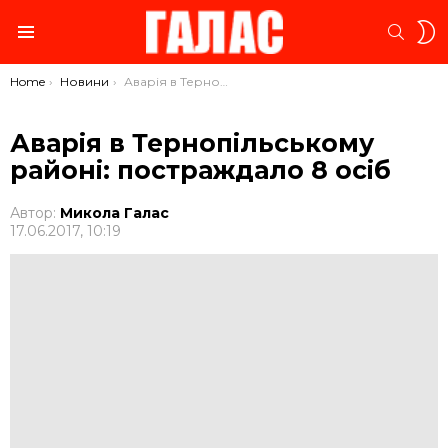
S
SEARC
S
Menu
You are here:
Home
Новини
Аварія в Тернопільському районі: постраждало 8 осіб
Аварія в Тернопільському
районі: постраждало 8 осіб
Автор:
Микола Галас
17.06.2017, 10:19