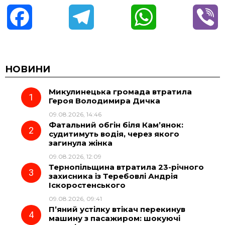
F
T
W
V
a
e
h
i
c
l
a
b
НОВИНИ
Микулинецька громада втратила
e
e
t
e
Героя Володимира Дичка
09.08.2026, 14:46
b
g
s
r
Фатальний обгін біля Кам’янок:
судитимуть водія, через якого
o
r
A
загинула жінка
09.08.2026, 12:09
Тернопільщина втратила 23-річного
o
a
p
захисника із Теребовлі Андрія
Іскоростенського
k
m
p
09.08.2026, 09:41
П’яний устілку втікач перекинув
машину з пасажиром: шокуючі