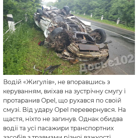
Водій «Жигулів», не впоравшись з
керуванням, виїхав на зустрічну смугу і
протаранив Opel, що рухався по своїй
смузі. Від удару Opel перевернувся. На
щастя, ніхто не загинув. Однак обидва
водії та усі пасажири транспортних
засобів з травмами різної важкості