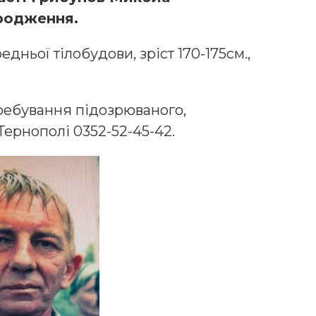
родження.
ньої тілобудови, зріст 170-175см.,
ребування підозрюваного,
Тернополі 0352-52-45-42.