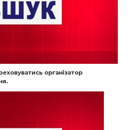
реховуватись організатор
ня.