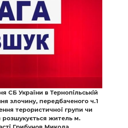
ня СБ України в Тернопільській
ння злочину, передбаченого ч.1
рення терористичної групи чи
 ) розшукується житель м.
асті Грибунов Микола