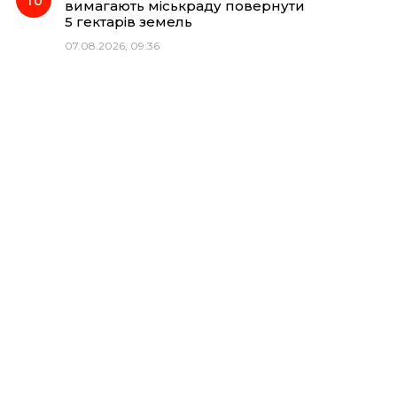
вимагають міськраду повернути
5 гектарів земель
07.08.2026, 09:36