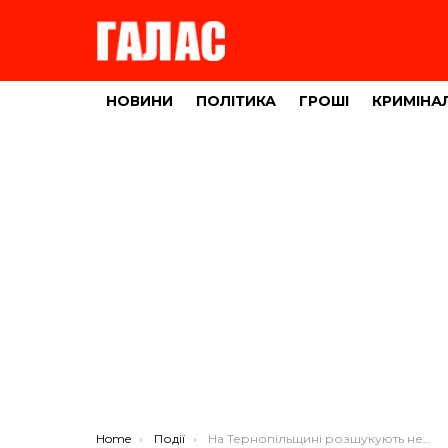
НОВИНИ
ПОЛІТИКА
ГРОШІ
КРИМІНА
You are here:
Home
Події
На Тернопільщині розшукують небезпечного чоловіка з Луганщини (ФОТО)