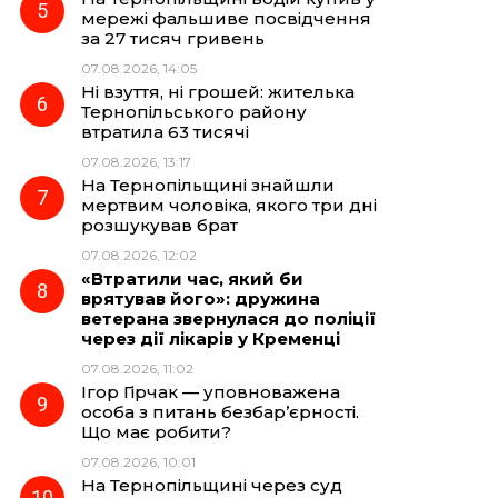
мережі фальшиве посвідчення
за 27 тисяч гривень
07.08.2026, 14:05
Ні взуття, ні грошей: жителька
Тернопільського району
втратила 63 тисячі
07.08.2026, 13:17
На Тернопільщині знайшли
мертвим чоловіка, якого три дні
розшукував брат
07.08.2026, 12:02
«Втратили час, який би
врятував його»: дружина
ветерана звернулася до поліції
через дії лікарів у Кременці
07.08.2026, 11:02
Ігор Гірчак — уповноважена
особа з питань безбар’єрності.
Що має робити?
07.08.2026, 10:01
На Тернопільщині через суд