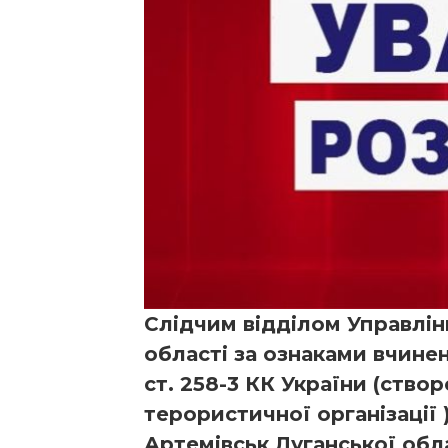
Слідчим відділом Управлін
області за ознаками вчине
ст. 258-3 КК України (ство
терористичної організації
Артемівськ Луганської обл