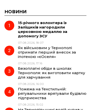
НОВИНИ
15-річного волонтера із
Заліщиків нагородили
церковною медаллю за
допомогу ЗСУ
07.08.2026, 18:07
Як військовим у Тернополі
отримати перший внесок за
іпотекою «єОселя»
07.08.2026, 17:16
Безоплатні обіди в школах
Тернополя: як виготовити картку
для харчування
07.08.2026, 16:00
Пожежа на Текстильній:
рятувальники врятували будівлю
підприємства
07.08.2026, 15:02
На Тернопільщині водій купив у