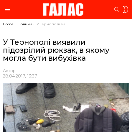
S
SEARC
S
Menu
You are here:
Home
Новини
У Тернополі виявили підозрілий рюкзак, в якому могла бути вибухівка
У Тернополі виявили
підозрілий рюкзак, в якому
могла бути вибухівка
Автор:
-
28.04.2017, 13:37