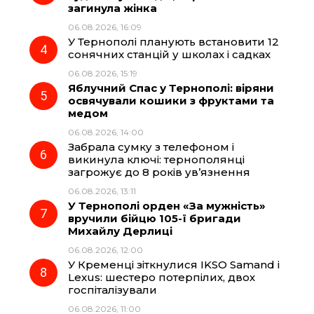
k
m
p
загинула жінка
06.08.2026, 16:09
У Тернополі планують встановити 12
сонячних станцій у школах і садках
06.08.2026, 15:19
Яблучний Спас у Тернополі: віряни
освячували кошики з фруктами та
медом
06.08.2026, 14:00
Забрала сумку з телефоном і
викинула ключі: тернополянці
загрожує до 8 років ув’язнення
06.08.2026, 13:11
У Тернополі орден «За мужність»
вручили бійцю 105-ї бригади
Михайлу Дерлиці
06.08.2026, 12:00
У Кременці зіткнулися IKSO Samand і
Lexus: шестеро потерпілих, двох
госпіталізували
06.08.2026, 11:00