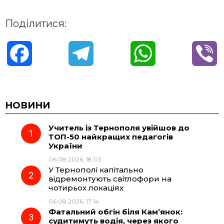
Поділитися:
F
T
W
V
a
e
h
i
c
l
a
b
НОВИНИ
Учитель із Тернополя увійшов до
e
e
t
e
ТОП-50 найкращих педагогів
України
b
g
s
r
06.08.2026, 18:03
У Тернополі капітально
o
r
A
відремонтують світлофори на
чотирьох локаціях
06.08.2026, 17:14
o
a
p
Фатальний обгін біля Кам’янок:
судитимуть водія, через якого