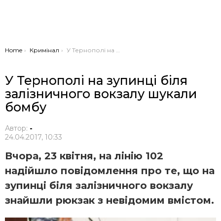
You are here:
Home
Кримінал
У Тернополі на зупинці біля залізничного вокзалу шукали бомбу
У Тернополі на зупинці біля
залізничного вокзалу шукали
бомбу
Автор:
-
24.04.2017, 10:33
Вчора, 23 квітня, на лінію 102
надійшло повідомлення про те, що на
зупинці біля залізничного вокзалу
знайшли рюкзак з невідомим вмістом.