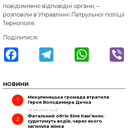
повідомлено відповідні органи, –
розповіли в Управлінні Патрульної поліції
Тернополя.
Поділитися:
F
T
W
V
a
e
h
i
c
l
a
b
НОВИНИ
Микулинецька громада втратила
e
e
t
e
Героя Володимира Дичка
09.08.2026, 14:46
b
g
s
r
Фатальний обгін біля Кам’янок:
судитимуть водія, через якого
o
r
A
загинула жінка