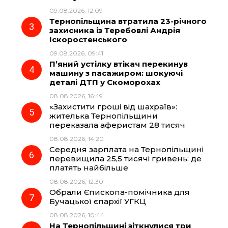
09.08.2026, 12:09
Тернопільщина втратила 23-річного
o
a
p
захисника із Теребовлі Андрія
Іскоростенського
k
m
p
09.08.2026, 09:41
П’яний устілку втікач перекинув
машину з пасажиром: шокуючі
деталі ДТП у Скоморохах
08.08.2026, 16:49
«Захистити гроші від шахраїв»:
жителька Тернопільщини
переказала аферистам 28 тисяч
08.08.2026, 14:20
Середня зарплата на Тернопільщині
перевищила 25,5 тисячі гривень: де
платять найбільше
08.08.2026, 12:30
Обрали Єпископа-помічника для
Бучацької єпархії УГКЦ
08.08.2026, 10:44
На Тернопільщині зіткнулися три