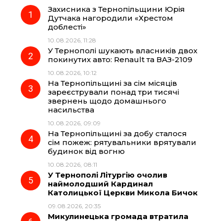
Захисника з Тернопільщини Юрія
e
e
t
e
Дутчака нагородили «Хрестом
доблесті»
b
g
s
r
10.08.2026, 11:28
У Тернополі шукають власників двох
o
r
A
покинутих авто: Renault та ВАЗ-2109
10.08.2026, 10:12
На Тернопільщині за сім місяців
o
a
p
зареєстрували понад три тисячі
звернень щодо домашнього
k
m
p
насильства
10.08.2026, 09:09
На Тернопільщині за добу сталося
сім пожеж: рятувальники врятували
будинок від вогню
10.08.2026, 08:11
У Тернополі Літургію очолив
наймолодший Кардинал
Католицької Церкви Микола Бичок
09.08.2026, 20:35
Микулинецька громада втратила