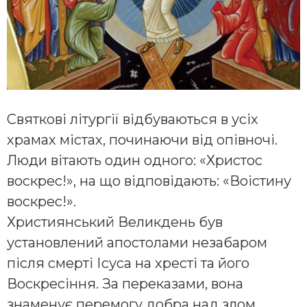
Святкові літургії відбуваються в усіх
храмах містах, починаючи від опівночі.
Люди вітають один одного: «Христос
воскрес!», на що відповідають: «Воістину
воскрес!».
Християнський Великдень був
установлений апостолами незабаром
після смерті Ісуса на хресті та його
Воскресіння. За переказами, вона
знаменує перемогу добра над злом,