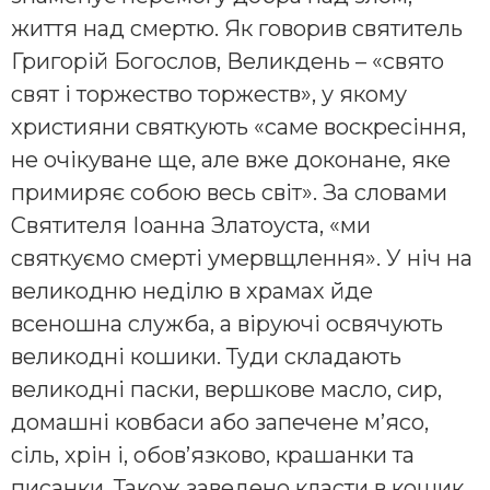
життя над смертю. Як говорив святитель
Григорій Богослов, Великдень – «свято
свят і торжество торжеств», у якому
християни святкують «саме воскресіння,
не очікуване ще, але вже доконане, яке
примиряє собою весь світ». За словами
Святителя Іоанна Златоуста, «ми
святкуємо смерті умервщлення». У ніч на
великодню неділю в храмах йде
всеношна служба, а віруючі освячують
великодні кошики. Туди складають
великодні паски, вершкове масло, сир,
домашні ковбаси або запечене м’ясо,
сіль, хрін і, обов’язково, крашанки та
писанки. Також заведено класти в кошик