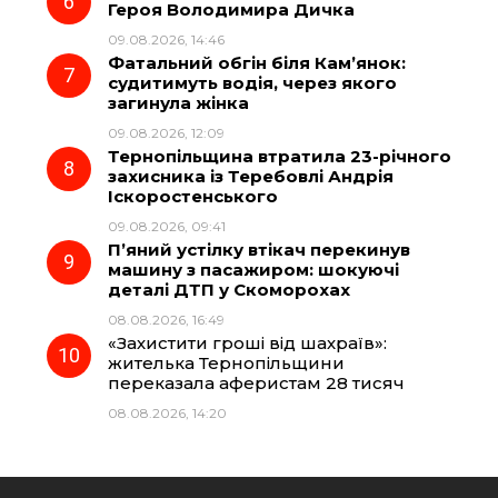
Героя Володимира Дичка
09.08.2026, 14:46
Фатальний обгін біля Кам’янок:
судитимуть водія, через якого
загинула жінка
09.08.2026, 12:09
Тернопільщина втратила 23-річного
захисника із Теребовлі Андрія
Іскоростенського
09.08.2026, 09:41
П’яний устілку втікач перекинув
машину з пасажиром: шокуючі
деталі ДТП у Скоморохах
08.08.2026, 16:49
«Захистити гроші від шахраїв»:
жителька Тернопільщини
переказала аферистам 28 тисяч
08.08.2026, 14:20