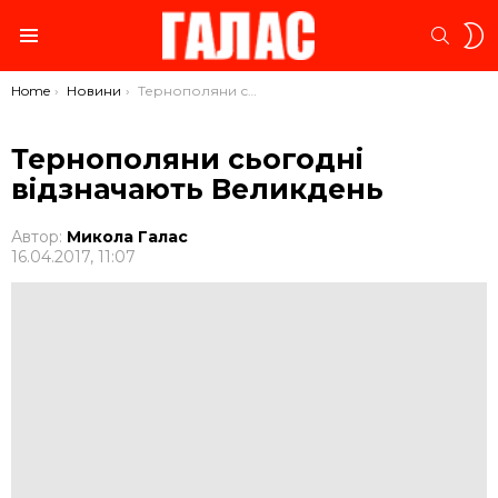
S
SEARC
S
Menu
You are here:
Home
Новини
Тернополяни сьогодні відзначають Великдень
Тернополяни сьогодні
відзначають Великдень
Автор:
Микола Галас
16.04.2017, 11:07