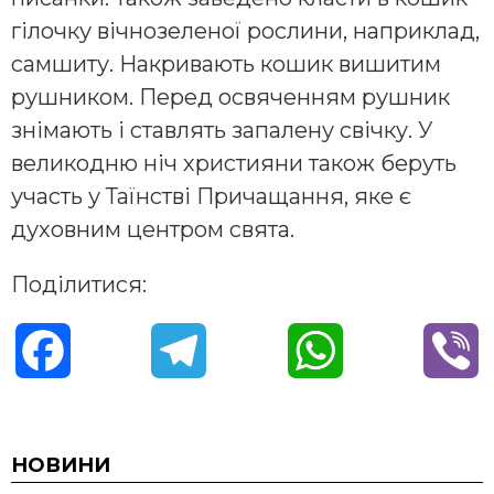
гілочку вічнозеленої рослини, наприклад,
самшиту. Накривають кошик вишитим
рушником. Перед освяченням рушник
знімають і ставлять запалену свічку. У
великодню ніч християни також беруть
участь у Таїнстві Причащання, яке є
духовним центром свята.
Поділитися:
F
T
W
V
a
e
h
i
c
l
a
b
НОВИНИ