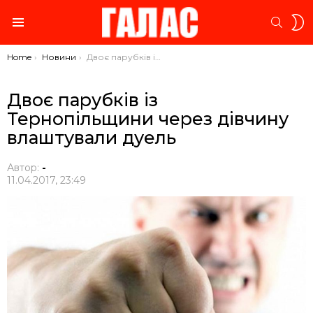
S
SEARC
S
Menu
You are here:
Home
Новини
Двоє парубків із Тернопільщини через дівчину влаштували дуель
Двоє парубків із
Тернопільщини через дівчину
влаштували дуель
Автор:
-
11.04.2017, 23:49