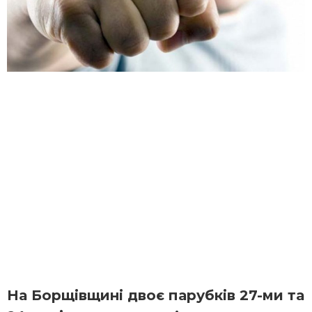
На Борщівщині двоє парубків 27-ми та