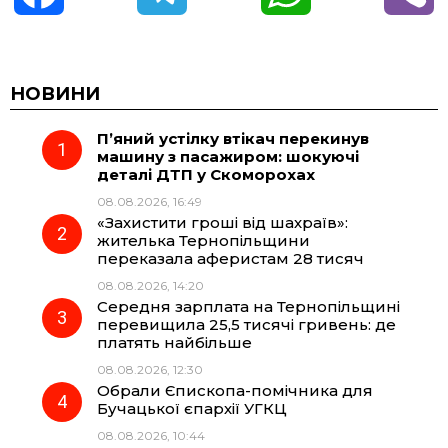
a
e
h
i
c
l
a
b
НОВИНИ
П’яний устілку втікач перекинув
e
e
t
e
машину з пасажиром: шокуючі
деталі ДТП у Скоморохах
b
g
s
r
08.08.2026, 16:49
«Захистити гроші від шахраїв»:
o
r
A
жителька Тернопільщини
переказала аферистам 28 тисяч
08.08.2026, 14:20
o
a
p
Середня зарплата на Тернопільщині
перевищила 25,5 тисячі гривень: де
k
m
p
платять найбільше
08.08.2026, 12:30
Обрали Єпископа-помічника для
Бучацької єпархії УГКЦ
08.08.2026, 10:44