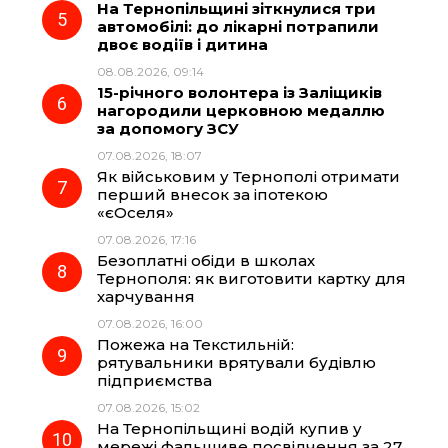
На Тернопільщині зіткнулися три
автомобілі: до лікарні потрапили
двоє водіїв і дитина
08.08.2026, 09:14
15-річного волонтера із Заліщиків
нагородили церковною медаллю
за допомогу ЗСУ
07.08.2026, 18:07
Як військовим у Тернополі отримати
перший внесок за іпотекою
«єОселя»
07.08.2026, 17:16
Безоплатні обіди в школах
Тернополя: як виготовити картку для
харчування
07.08.2026, 16:00
Пожежа на Текстильній:
рятувальники врятували будівлю
підприємства
07.08.2026, 15:02
На Тернопільщині водій купив у
мережі фальшиве посвідчення за 27