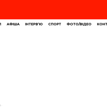
Л
АФІША
ІНТЕРВ’Ю
СПОРТ
ФОТО/ВІДЕО
КОН
ь