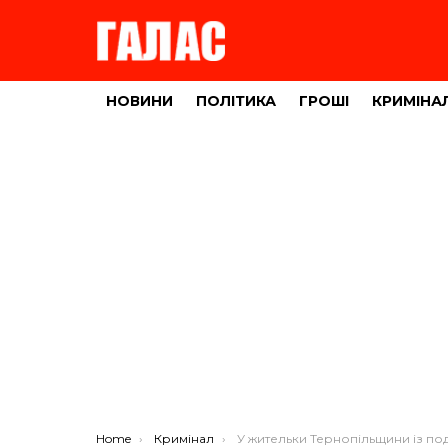
НОВИНИ
ПОЛІТИКА
ГРОШІ
КРИМІНА
You are here:
Home
Кримінал
У жительки Тернопільщини із подвір’я вкрали автомобіл