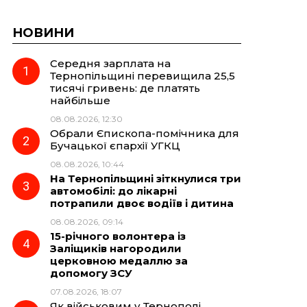
НОВИНИ
Середня зарплата на
Тернопільщині перевищила 25,5
тисячі гривень: де платять
найбільше
08.08.2026, 12:30
Обрали Єпископа-помічника для
Бучацької єпархії УГКЦ
08.08.2026, 10:44
На Тернопільщині зіткнулися три
автомобілі: до лікарні
потрапили двоє водіїв і дитина
08.08.2026, 09:14
15-річного волонтера із
Заліщиків нагородили
церковною медаллю за
допомогу ЗСУ
07.08.2026, 18:07
Як військовим у Тернополі