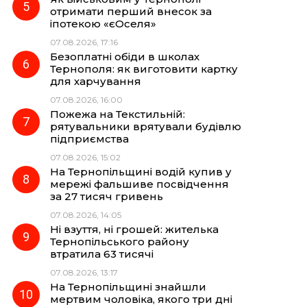
отримати перший внесок за
іпотекою «єОселя»
07.08.2026, 17:16
Безоплатні обіди в школах
Тернополя: як виготовити картку
для харчування
07.08.2026, 16:00
Пожежа на Текстильній:
рятувальники врятували будівлю
підприємства
07.08.2026, 15:02
На Тернопільщині водій купив у
мережі фальшиве посвідчення
за 27 тисяч гривень
07.08.2026, 14:05
Ні взуття, ні грошей: жителька
Тернопільського району
втратила 63 тисячі
07.08.2026, 13:17
На Тернопільщині знайшли
мертвим чоловіка, якого три дні