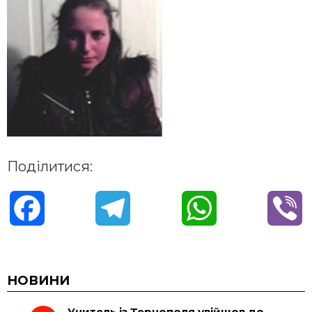
Поділитися:
F
T
W
V
a
e
h
i
c
l
a
b
НОВИНИ
Учитель із Тернополя увійшов до