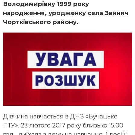
Володимирівну 1999 року
народження, уродженку села Звиняч
Чортківського району.
Дівчина навчається в ДНЗ «Бучацьке
ПТУ». 23 лютого 2017 року близько 15.00
год., виїхала з дому на навчання і досі її