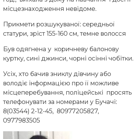
місцезнаходження невідоме.
Прикмети розшукуваної: середньої
статури, зріст 155-160 см, темне волосся
Був одягнена у коричневу балонову
куртку, сині джинси, чорні осінні чобітки.
Усіх, хто бачив зниклу дівчину або
володіє інформацією про її можливе
місцеперебування, поліцейські просять
телефонувати за номерами у Бучачі:
8(03544) 2-12-45, 80977205827,
0977983505