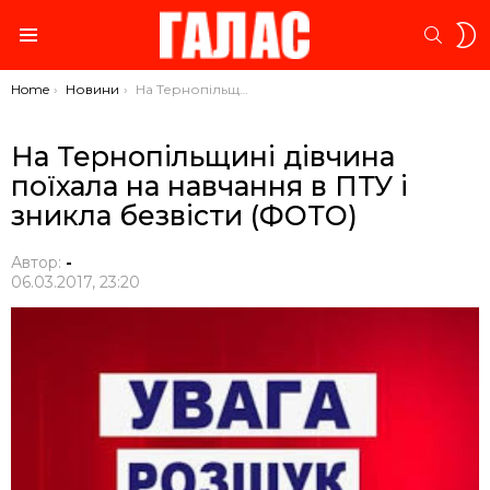
S
SEARC
S
Menu
You are here:
Home
Новини
На Тернопільщині дівчина поїхала на навчання в ПТУ і зникла безвісти (ФОТО)
На Тернопільщині дівчина
поїхала на навчання в ПТУ і
зникла безвісти (ФОТО)
Автор:
-
06.03.2017, 23:20