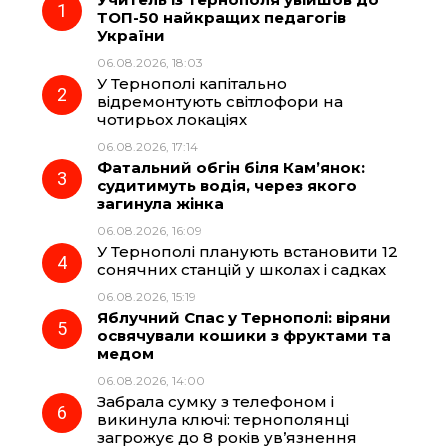
e
e
t
e
ТОП-50 найкращих педагогів
України
b
g
s
r
06.08.2026, 18:03
У Тернополі капітально
o
r
A
відремонтують світлофори на
чотирьох локаціях
06.08.2026, 17:14
o
a
p
Фатальний обгін біля Кам’янок:
судитимуть водія, через якого
k
m
p
загинула жінка
06.08.2026, 16:09
У Тернополі планують встановити 12
сонячних станцій у школах і садках
06.08.2026, 15:19
Яблучний Спас у Тернополі: віряни
освячували кошики з фруктами та
медом
06.08.2026, 14:00
Забрала сумку з телефоном і
викинула ключі: тернополянці
загрожує до 8 років ув’язнення