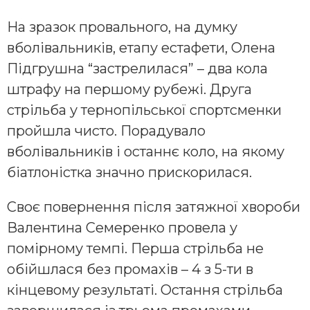
На зразок провального, на думку
вболівальників, етапу естафети, Олена
Підгрушна “застрелилася” – два кола
штрафу на першому рубежі. Друга
стрільба у тернопільської спортсменки
пройшла чисто. Порадувало
вболівальників і останнє коло, на якому
біатлоністка значно прискорилася.
Своє повернення після затяжної хвороби
Валентина Семеренко провела у
помірному темпі. Перша стрільба не
обійшлася без промахів – 4 з 5-ти в
кінцевому результаті. Остання стрільба