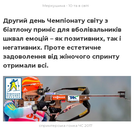
Меркушина - 10-та в світі
Другий день Чемпіонату світу з
біатлону приніс для вболівальників
шквал емоцій – як позитивних, так і
негативних. Проте естетичне
задоволення від жіночого спринту
отримали всі.
спринтерська гонка ЧС 2017