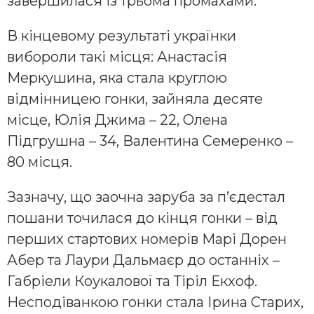
завершилася із трьома промахами.
В кінцевому результаті українки
вибороли такі місця: Анастасія
Меркушина, яка стала круглою
відмінницею гонки, зайняла десяте
місце, Юлія Джима – 22, Олена
Підгрушна – 34, Валентина Семеренко –
80 місця.
Зазначу, що заочна заруба за п’єдестал
пошани точилася до кінця гонки – від
перших стартових номерів Марі Дорен
Абер та Лаури Дальмаєр до останніх –
Габріели Коукалової та Тіріл Екхоф.
Несподіванкою гонки стала Ірина Старих,