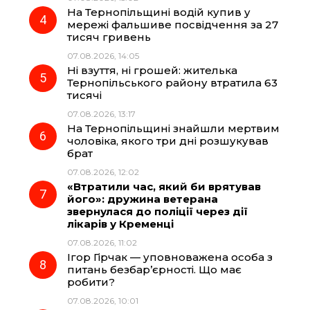
На Тернопільщині водій купив у
мережі фальшиве посвідчення за 27
тисяч гривень
07.08.2026, 14:05
Ні взуття, ні грошей: жителька
Тернопільського району втратила 63
тисячі
07.08.2026, 13:17
На Тернопільщині знайшли мертвим
чоловіка, якого три дні розшукував
брат
07.08.2026, 12:02
«Втратили час, який би врятував
його»: дружина ветерана
звернулася до поліції через дії
лікарів у Кременці
07.08.2026, 11:02
Ігор Гірчак — уповноважена особа з
питань безбар’єрності. Що має
робити?
07.08.2026, 10:01