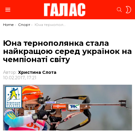
S
SEARC
S
Menu
You are here:
Home
Спорт
Юна тернополянка стала найкращою серед українок на чемпіонаті світу
Юна тернополянка стала
найкращою серед українок на
чемпіонаті світу
Автор:
Христина Слота
10.02.2017, 17:21