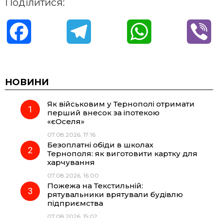
Поділитися:
F
T
W
V
a
e
h
i
c
l
a
b
НОВИНИ
Як військовим у Тернополі отримати
e
e
t
e
перший внесок за іпотекою
«єОселя»
b
g
s
r
07.08.2026, 17:16
Безоплатні обіди в школах
o
r
A
Тернополя: як виготовити картку для
харчування
07.08.2026, 16:00
o
a
p
Пожежа на Текстильній:
рятувальники врятували будівлю
k
m
p
підприємства
07.08.2026, 15:02