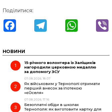
Поділитися:
F
T
W
V
a
e
h
i
c
l
a
b
НОВИНИ
15-річного волонтера із Заліщиків
e
e
t
e
нагородили церковною медаллю
за допомогу ЗСУ
b
g
s
r
07.08.2026, 18:07
Як військовим у Тернополі отримати
o
r
A
перший внесок за іпотекою
«єОселя»
07.08.2026, 17:16
o
a
p
Безоплатні обіди в школах
Тернополя: як виготовити картку для