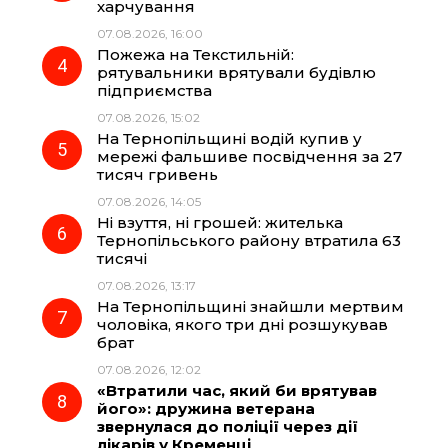
k
m
p
харчування
07.08.2026, 16:00
Пожежа на Текстильній:
рятувальники врятували будівлю
підприємства
07.08.2026, 15:02
На Тернопільщині водій купив у
мережі фальшиве посвідчення за 27
тисяч гривень
07.08.2026, 14:05
Ні взуття, ні грошей: жителька
Тернопільського району втратила 63
тисячі
07.08.2026, 13:17
На Тернопільщині знайшли мертвим
чоловіка, якого три дні розшукував
брат
07.08.2026, 12:02
«Втратили час, який би врятував
його»: дружина ветерана
звернулася до поліції через дії
лікарів у Кременці