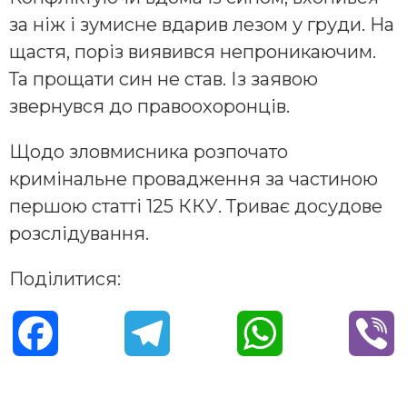
за ніж і зумисне вдарив лезом у груди. На
щастя, поріз виявився непроникаючим.
Та прощати син не став. Із заявою
звернувся до правоохоронців.
Щодо зловмисника розпочато
кримінальне провадження за частиною
першою статті 125 ККУ. Триває досудове
розслідування.
Поділитися:
F
T
W
V
a
e
h
i