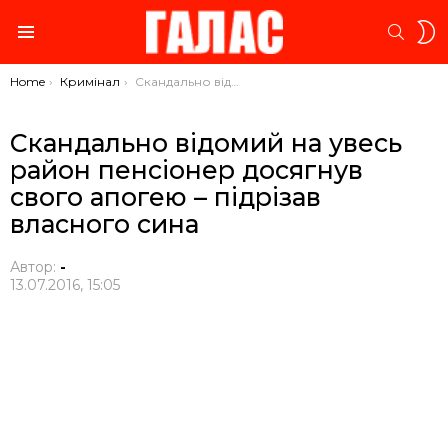
S
SEARC
S
Menu
You are here:
Home
Кримінал
Скандально відомий на увесь район пенсіонер досягнув свого апогею – підрізав власного сина
Скандально відомий на увесь
район пенсіонер досягнув
свого апогею – підрізав
власного сина
Автор:
-
13.07.2016, 15:05