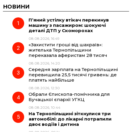
c
l
a
b
НОВИНИ
П’яний устілку втікач перекинув
e
e
t
e
машину з пасажиром: шокуючі
деталі ДТП у Скоморохах
b
g
s
r
08.08.2026, 16:49
«Захистити гроші від шахраїв»:
o
r
A
жителька Тернопільщини
переказала аферистам 28 тисяч
08.08.2026, 14:20
o
a
p
Середня зарплата на Тернопільщині
перевищила 25,5 тисячі гривень: де
k
m
p
платять найбільше
08.08.2026, 12:30
Обрали Єпископа-помічника для
Бучацької єпархії УГКЦ
08.08.2026, 10:44
На Тернопільщині зіткнулися три
автомобілі: до лікарні потрапили
двоє водіїв і дитина