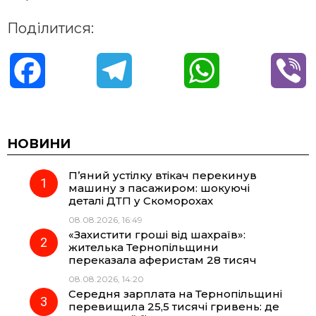
Поділитися:
F
T
W
V
a
e
h
i
c
l
a
b
НОВИНИ
П’яний устілку втікач перекинув
e
e
t
e
машину з пасажиром: шокуючі
деталі ДТП у Скоморохах
b
g
s
r
08.08.2026, 16:49
«Захистити гроші від шахраїв»:
o
r
A
жителька Тернопільщини
переказала аферистам 28 тисяч
08.08.2026, 14:20
o
a
p
Середня зарплата на Тернопільщині
перевищила 25,5 тисячі гривень: де