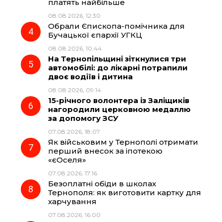
k
m
p
платять найбільше
08.08.2026, 12:30
Обрали Єпископа-помічника для
Бучацької єпархії УГКЦ
08.08.2026, 10:44
На Тернопільщині зіткнулися три
автомобілі: до лікарні потрапили
двоє водіїв і дитина
08.08.2026, 09:14
15-річного волонтера із Заліщиків
нагородили церковною медаллю
за допомогу ЗСУ
07.08.2026, 18:07
Як військовим у Тернополі отримати
перший внесок за іпотекою
«єОселя»
07.08.2026, 17:16
Безоплатні обіди в школах
Тернополя: як виготовити картку для
харчування
07.08.2026, 16:00