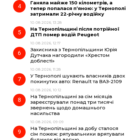
Ганяла майже 150 кілометрів, а
тепер попалася п’яною: у Тернополі
затримали 22-річну водійку
10.08.2026, 13:28
На Тернопільщині після потрійної
ДТП помер водій Peugeot
10.08.2026, 12:17
Захисника з Тернопільщини Юрія
Дутчака нагородили «Хрестом
доблесті»
10.08.2026, 11:28
У Тернополі шукають власників двох
покинутих авто: Renault та ВАЗ-2109
10.08.2026, 10:12
На Тернопільщині за сім місяців
зареєстрували понад три тисячі
звернень щодо домашнього
насильства
10.08.2026, 09:09
На Тернопільщині за добу сталося
сім пожеж: рятувальники врятували
будинок від вогню