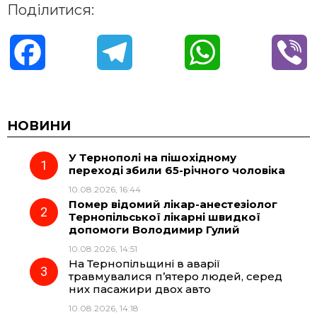
Поділитися:
F
T
W
V
a
e
h
i
c
l
a
b
НОВИНИ
У Тернополі на пішохідному
e
e
t
e
переході збили 65-річного чоловіка
10.08.2026, 16:44
b
g
s
r
Помер відомий лікар-анестезіолог
Тернопільської лікарні швидкої
o
r
A
допомоги Володимир Гулий
10.08.2026, 14:51
На Тернопільщині в аварії
o
a
p
травмувалися п’ятеро людей, серед
них пасажири двох авто
k
m
p
10.08.2026, 14:18