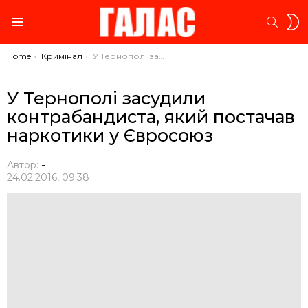
S
SEARC
S
Menu
You are here:
Home
Кримінал
У Тернополі засудили контрабандиста, який постачав наркотики у Євросоюз
У Тернополі засудили
контрабандиста, який постачав
наркотики у Євросоюз
Автор:
-
24.02.2016, 09:38