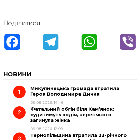
Поділитися:
F
T
W
V
a
e
h
i
c
l
a
b
НОВИНИ
Микулинецька громада втратила
e
e
t
e
Героя Володимира Дичка
09.08.2026, 14:46
b
g
s
r
Фатальний обгін біля Кам’янок:
судитимуть водія, через якого
o
r
A
загинула жінка
09.08.2026, 12:09
Тернопільщина втратила 23-річного
o
a
p