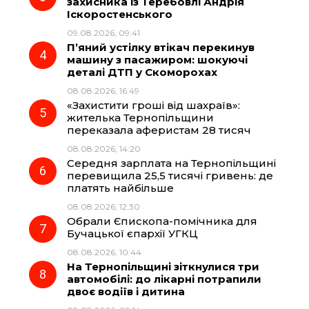
захисника із Теребовлі Андрія
Іскоростенського
k
m
p
09.08.2026, 09:41
П’яний устілку втікач перекинув
машину з пасажиром: шокуючі
деталі ДТП у Скоморохах
08.08.2026, 16:49
«Захистити гроші від шахраїв»:
жителька Тернопільщини
переказала аферистам 28 тисяч
08.08.2026, 14:20
Середня зарплата на Тернопільщині
перевищила 25,5 тисячі гривень: де
платять найбільше
08.08.2026, 12:30
Обрали Єпископа-помічника для
Бучацької єпархії УГКЦ
08.08.2026, 10:44
На Тернопільщині зіткнулися три
автомобілі: до лікарні потрапили
двоє водіїв і дитина