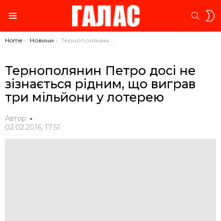
S
SEARC
S
Menu
You are here:
Home
Новини
Тернополянин Петро досі не зізнається рідним, що виграв три мільйони у лотерею
Тернополянин Петро досі не
зізнається рідним, що виграв
три мільйони у лотерею
Автор:
-
02.02.2016, 17:51