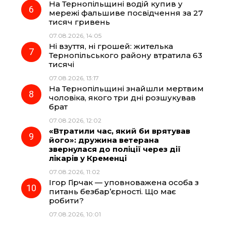
На Тернопільщині водій купив у
мережі фальшиве посвідчення за 27
тисяч гривень
07.08.2026, 14:05
Ні взуття, ні грошей: жителька
Тернопільського району втратила 63
тисячі
07.08.2026, 13:17
На Тернопільщині знайшли мертвим
чоловіка, якого три дні розшукував
брат
07.08.2026, 12:02
«Втратили час, який би врятував
його»: дружина ветерана
звернулася до поліції через дії
лікарів у Кременці
07.08.2026, 11:02
Ігор Гірчак — уповноважена особа з
питань безбар’єрності. Що має
робити?
07.08.2026, 10:01