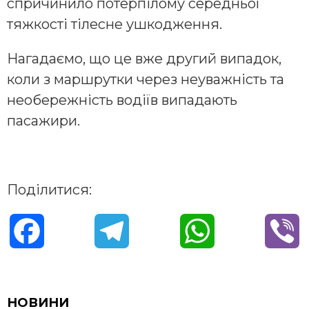
спричинило потерпілому середньої
тяжкості тілесне ушкодження.
Нагадаємо, що це вже другий випадок,
коли з маршрутки через неуважність та
необережність водіїв випадають
пасажири.
Поділитися:
F
T
W
V
a
e
h
i
c
l
a
b
НОВИНИ