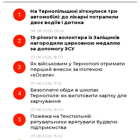
На Тернопільщині зіткнулися три
e
e
t
e
автомобілі: до лікарні потрапили
двоє водіїв і дитина
b
g
s
r
08.08.2026, 09:14
15-річного волонтера із Заліщиків
o
r
A
нагородили церковною медаллю
за допомогу ЗСУ
07.08.2026, 18:07
o
a
p
Як військовим у Тернополі отримати
перший внесок за іпотекою
k
m
p
«єОселя»
07.08.2026, 17:16
Безоплатні обіди в школах
Тернополя: як виготовити картку для
харчування
07.08.2026, 16:00
Пожежа на Текстильній:
рятувальники врятували будівлю
підприємства
07.08.2026, 15:02