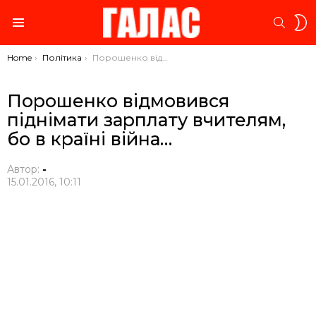
S
SEARC
S
Menu
You are here:
Home
Політика
Порошенко відмовився піднімати зарплату вчителям, бо в країні війна…
Порошенко відмовився
піднімати зарплату вчителям,
бо в країні війна…
Автор:
-
15.01.2016, 10:11