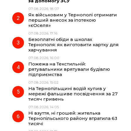
за допомогу ЗСУ
b
g
s
r
07.08.2026, 18:07
Як військовим у Тернополі отримати
o
r
A
перший внесок за іпотекою
«єОселя»
07.08.2026, 17:16
o
a
p
Безоплатні обіди в школах
Тернополя: як виготовити картку для
k
m
p
харчування
07.08.2026, 16:00
Пожежа на Текстильній:
рятувальники врятували будівлю
підприємства
07.08.2026, 15:02
На Тернопільщині водій купив у
мережі фальшиве посвідчення за 27
тисяч гривень
07.08.2026, 14:05
Ні взуття, ні грошей: жителька
Тернопільського району втратила 63
тисячі