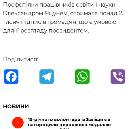
Профспілки працівників освіти і науки
Олександром Яцунем, отримала понад 25
тисяч підписів громадян, що є умовою
для її розгляду президентом.
Поділитися:
F
T
W
V
a
e
h
i
c
l
a
b
НОВИНИ
15-річного волонтера із Заліщиків
e
e
t
e
нагородили церковною медаллю