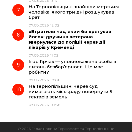
07.08.2026, 13:17
На Тернопільщині знайшли мертвим
чоловіка, якого три дні розшукував
брат
07.08.2026, 12:02
«Втратили час, який би врятував
його»: дружина ветерана
звернулася до поліції через дії
лікарів у Кременці
07.08.2026, 11:02
Ігор Гірчак — уповноважена особа з
питань безбар’єрності. Що має
робити?
07.08.2026, 10:01
На Тернопільщині через суд
вимагають міськраду повернути 5
гектарів земель
07.08.2026, 09:36
© 2026 Галас новини Тернополя та Тернопільщини