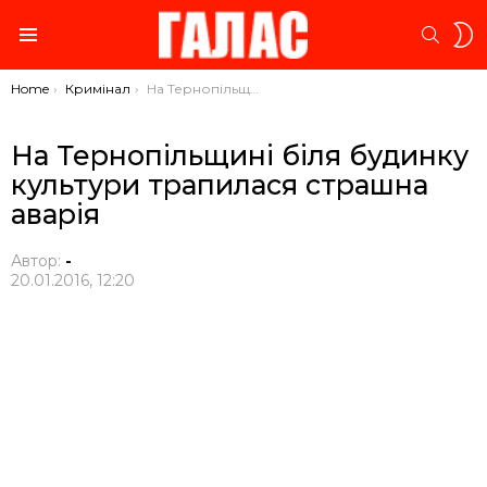
S
SEARC
S
Menu
You are here:
Home
Кримінал
На Тернопільщині біля будинку культури трапилася страшна аварія
На Тернопільщині біля будинку
культури трапилася страшна
аварія
Автор:
-
20.01.2016, 12:20