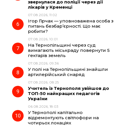
звернулася до поліції через дії
лікарів у Кременці
07.08.2026, 11:02
Ігор Гірчак — уповноважена особа з
питань безбар’єрності. Що має
робити?
07.08.2026, 10:01
На Тернопільщині через суд
вимагають міськраду повернути 5
гектарів земель
07.08.2026, 09:36
У полі на Тернопільщині знайшли
артилерійський снаряд
07.08.2026, 08:25
Учитель із Тернополя увійшов до
ТОП-50 найкращих педагогів
України
06.08.2026, 18:03
У Тернополі капітально
відремонтують світлофори на
чотирьох локаціях