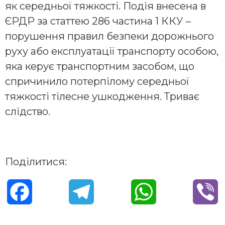
як середньої тяжкості. Подія внесена в
ЄРДР за статтею 286 частина 1 ККУ –
порушення правил безпеки дорожнього
руху або експлуатації транспорту особою,
яка керує транспортним засобом, що
спричинило потерпілому середньої
тяжкості тілесне ушкодження. Триває
слідство.
Поділитися:
F
T
W
V
a
e
h
i