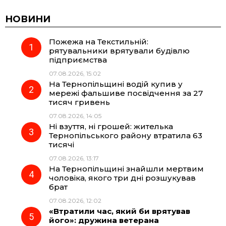
c
l
a
b
НОВИНИ
Пожежа на Текстильній:
e
e
t
e
рятувальники врятували будівлю
підприємства
b
g
s
r
07.08.2026, 15:02
На Тернопільщині водій купив у
o
r
A
мережі фальшиве посвідчення за 27
тисяч гривень
07.08.2026, 14:05
o
a
p
Ні взуття, ні грошей: жителька
Тернопільського району втратила 63
k
m
p
тисячі
07.08.2026, 13:17
На Тернопільщині знайшли мертвим
чоловіка, якого три дні розшукував
брат
07.08.2026, 12:02
«Втратили час, який би врятував
його»: дружина ветерана