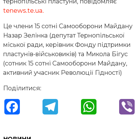
тернопільські пластуни, повідомляє
tenews.te.ua.
Це члени 15 сотні Самооборони Майдану
Назар Зелінка (депутат Тернопільської
міської ради, керівник Фонду підтримки
пластунів-військовиків) та Микола Бігус
(сотник 15 сотні Самооборони Майдану,
активний учасник Революції Гідності)
Поділитися:
F
T
W
V
a
e
h
i
c
l
a
b
НОВИНИ