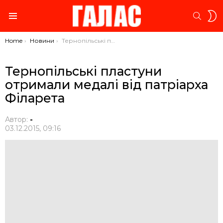
S
SEARC
S
Menu
You are here:
Home
Новини
Тернопільські пластуни отримали медалі від патріарха Філарета
Тернопільські пластуни
отримали медалі від патріарха
Філарета
Автор:
-
03.12.2015, 09:16