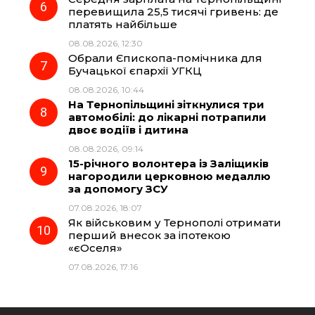
перевищила 25,5 тисячі гривень: де
платять найбільше
08.08.2026, 12:30
Обрали Єпископа-помічника для
Бучацької єпархії УГКЦ
08.08.2026, 10:44
На Тернопільщині зіткнулися три
автомобілі: до лікарні потрапили
двоє водіїв і дитина
08.08.2026, 09:14
15-річного волонтера із Заліщиків
нагородили церковною медаллю
за допомогу ЗСУ
07.08.2026, 18:07
Як військовим у Тернополі отримати
перший внесок за іпотекою
«єОселя»
07.08.2026, 17:16