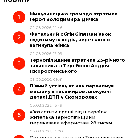
Микулинецька громада втратила
e
e
t
e
Героя Володимира Дичка
09.08.2026, 14:46
b
g
s
r
Фатальний обгін біля Кам’янок:
судитимуть водія, через якого
o
r
A
загинула жінка
09.08.2026, 12:09
Тернопільщина втратила 23-річного
o
a
p
захисника із Теребовлі Андрія
Іскоростенського
k
m
p
09.08.2026, 09:41
П’яний устілку втікач перекинув
машину з пасажиром: шокуючі
деталі ДТП у Скоморохах
08.08.2026, 16:49
«Захистити гроші від шахраїв»:
жителька Тернопільщини
переказала аферистам 28 тисяч
08.08.2026, 14:20
Середня зарплата на Тернопільщині