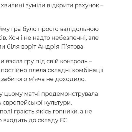
й хвилині зуміли відкрити рахунок –
му гра було просто валідольною
в. Хоч і не надто небезпечні, але
и біля воріт Андрія П’ятова.
и взяла гру під свій контроль –
 постійно плела складні комбінації
о забитого м’яча не доходило.
 у цьому матчі продемонструвала
 європейської культури.
олі грають якісь гопники, а не
о входить до складу ЄС.