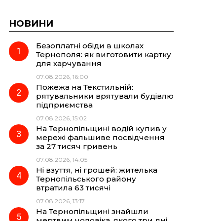
НОВИНИ
Безоплатні обіди в школах
Тернополя: як виготовити картку
для харчування
07.08.2026, 16:00
Пожежа на Текстильній:
рятувальники врятували будівлю
підприємства
07.08.2026, 15:02
На Тернопільщині водій купив у
мережі фальшиве посвідчення
за 27 тисяч гривень
07.08.2026, 14:05
Ні взуття, ні грошей: жителька
Тернопільського району
втратила 63 тисячі
07.08.2026, 13:17
На Тернопільщині знайшли
мертвим чоловіка, якого три дні