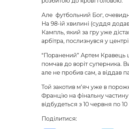
розбитою до крові головою.
Але футбольний Бог, очевидно
На 98-ій хвилині (суддя додав
Кампль, який за гру уже діст
арбітра, послизнувся у центрі
“Поранений” Артем Кравець 
помчав до воріт суперника. 
але не пробив сам, а віддав 
Той закотив м’яч уже в порожні 
Францію на фінальну частину
відбудеться з 10 червня по 10
Поділитися: