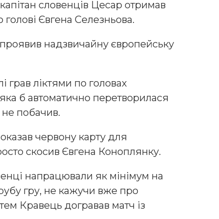
 капітан словенців Цесар отримав
о голові Євгена Селезньова.
р проявив надзвичайну європейську
лі грав ліктями по головах
, яка б автоматично перетворилася
 не побачив.
показав червону карту для
росто скосив Євгена Коноплянку.
енці напрацювали як мінімум на
грубу гру, не кажучи вже про
тем Кравець догравав матч із