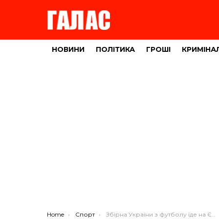
НОВИНИ
ПОЛІТИКА
ГРОШІ
КРИМІНА
You are here:
Home
Спорт
Збірна України з футболу їде на Євро-2016 у Францію