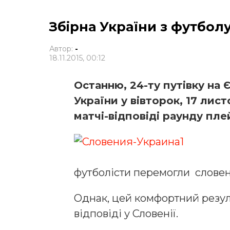
Збірна України з футболу
Автор:
-
18.11.2015, 00:12
Останню, 24-ту путівку на 
України у вівторок, 17 лис
матчі-відповіді раунду пле
футболісти перемогли словені
Однак, цей комфортний резуль
відповіді у Словенії.