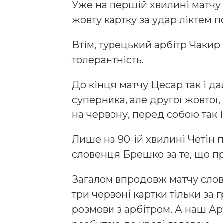
Уже на першій хвилині матчу
жовту картку за удар ліктем п
Втім, турецький арбітр Чаки
толерантність.
До кінця матчу Цесар так і да
суперника, але другої жовтої
на червону, перед собою так і
Лише на 90-ій хвилині Четін 
словенця Брешко за те, що п
Загалом впродовж матчу слов
три червоні картки тільки за 
розмови з арбітром. А наш Ар