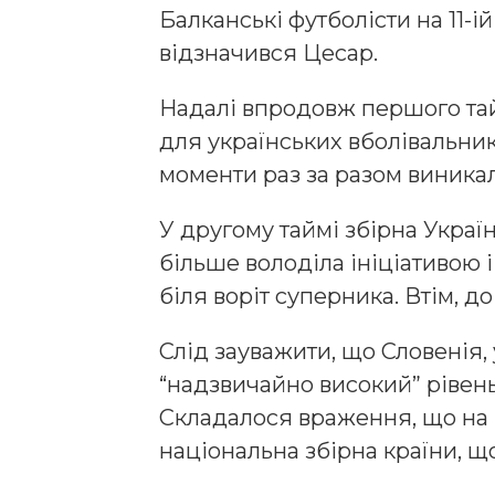
Балканські футболісти на 11-і
відзначився Цесар.
Надалі впродовж першого тай
для українських вболівальникі
моменти раз за разом виникал
У другому таймі збірна Україн
більше володіла ініціативою і
біля воріт суперника. Втім, д
Слід зауважити, що Словенія,
“надзвичайно високий” рівень
Складалося враження, що на п
національна збірна країни, щ