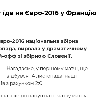
 їде на Євро-2016 у Францію
Євро-2016 національна збірна
топада, вирвала у драматичному
й-офф зі збірною Словенії.
Нагадаємо, у першому матчі, що
відбувся 14 листопада, наші
в з рахунком 2:0.
та вже розтанув на початку матчу-