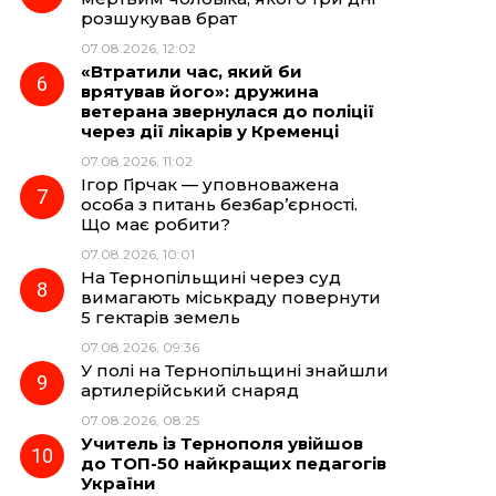
розшукував брат
07.08.2026, 12:02
«Втратили час, який би
врятував його»: дружина
ветерана звернулася до поліції
через дії лікарів у Кременці
07.08.2026, 11:02
Ігор Гірчак — уповноважена
особа з питань безбар’єрності.
Що має робити?
07.08.2026, 10:01
На Тернопільщині через суд
вимагають міськраду повернути
5 гектарів земель
07.08.2026, 09:36
У полі на Тернопільщині знайшли
артилерійський снаряд
07.08.2026, 08:25
Учитель із Тернополя увійшов
до ТОП-50 найкращих педагогів
України