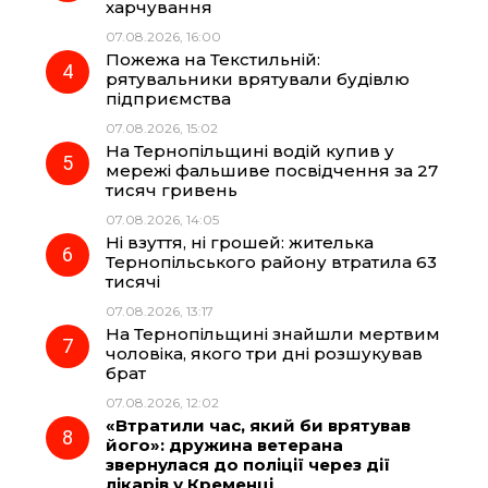
k
m
p
харчування
07.08.2026, 16:00
Пожежа на Текстильній:
рятувальники врятували будівлю
підприємства
07.08.2026, 15:02
На Тернопільщині водій купив у
мережі фальшиве посвідчення за 27
тисяч гривень
07.08.2026, 14:05
Ні взуття, ні грошей: жителька
Тернопільського району втратила 63
тисячі
07.08.2026, 13:17
На Тернопільщині знайшли мертвим
чоловіка, якого три дні розшукував
брат
07.08.2026, 12:02
«Втратили час, який би врятував
його»: дружина ветерана
звернулася до поліції через дії
лікарів у Кременці