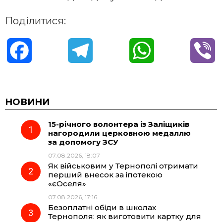
Поділитися:
F
T
W
V
a
e
h
i
c
l
a
b
НОВИНИ
15-річного волонтера із Заліщиків
e
e
t
e
нагородили церковною медаллю
за допомогу ЗСУ
b
g
s
r
07.08.2026, 18:07
Як військовим у Тернополі отримати
o
r
A
перший внесок за іпотекою
«єОселя»
07.08.2026, 17:16
o
a
p
Безоплатні обіди в школах
Тернополя: як виготовити картку для