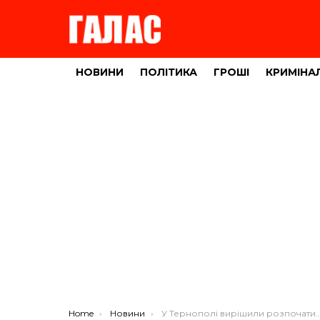
НОВИНИ
ПОЛІТИКА
ГРОШІ
КРИМІНА
You are here:
Home
Новини
У Тернополі вирішили розпочати опалювальний сезон