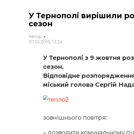
У Тернополі вирішили р
сезон
Автор:
-
07.10.2015, 13:24
У Тернополі з 9 жовтня р
сезон.
Відповідне розпорядження 
міський голова Сергій Над
зовнішнього повітря:
– дозволити комунальному п