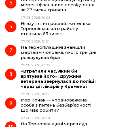
мережі фальшиве посвідчення
за 27 тисяч гривень
07.08.2026, 14:05
Ні взуття, ні грошей: жителька
Тернопільського району
втратила 63 тисячі
07.08.2026, 13:17
На Тернопільщині знайшли
мертвим чоловіка, якого три дні
розшукував брат
07.08.2026, 12:02
«Втратили час, який би
врятував його»: дружина
ветерана звернулася до поліції
через дії лікарів у Кременці
07.08.2026, 11:02
Ігор Гірчак — уповноважена
особа з питань безбар’єрності.
Що має робити?
07.08.2026, 10:01
На Тернопільщині через суд