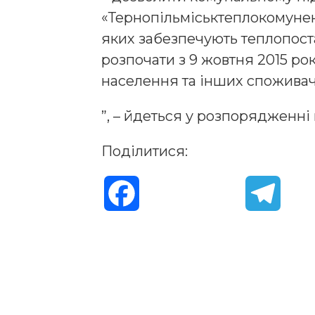
«Тернопільміськтеплокомунен
яких забезпечують теплопост
розпочати з 9 жовтня 2015 р
населення та інших споживач
”, – йдеться у розпорядженні 
Поділитися:
F
T
a
e
c
l
e
e