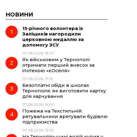
НОВИНИ
15-річного волонтера із
Заліщиків нагородили
церковною медаллю за
допомогу ЗСУ
07.08.2026, 18:07
Як військовим у Тернополі
отримати перший внесок за
іпотекою «єОселя»
07.08.2026, 17:16
Безоплатні обіди в школах
Тернополя: як виготовити картку
для харчування
07.08.2026, 16:00
Пожежа на Текстильній:
рятувальники врятували будівлю
підприємства
07.08.2026, 15:02
На Тернопільщині водій купив у