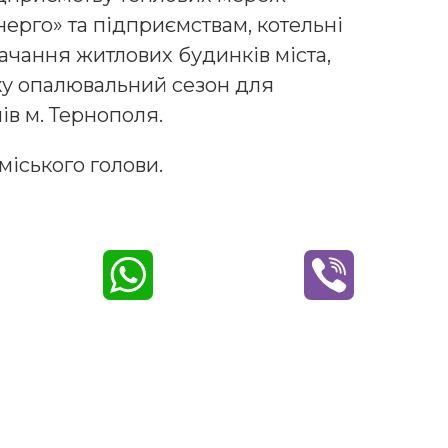
ерго» та підприємствам, котельні
ачання житлових будинків міста,
оку опалювальний сезон для
ів м. Тернополя.
міського голови.
W
V
h
i
a
b
t
e