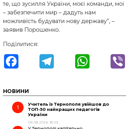
те, що зусилля України, моєї команди, мої
– забезпечити мир – дадуть нам
можливість будувати нову державу”, –
заявив Порошенко.
Поділитися:
F
T
W
V
a
e
h
i
c
l
a
b
НОВИНИ
Учитель із Тернополя увійшов до
e
e
t
e
ТОП-50 найкращих педагогів
України
b
g
s
r
06.08.2026, 18:03
У Тернополі капітально