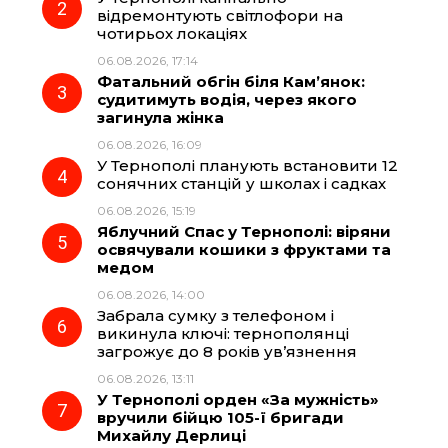
o
r
A
відремонтують світлофори на
чотирьох локаціях
06.08.2026, 17:14
o
a
p
Фатальний обгін біля Кам’янок:
судитимуть водія, через якого
k
m
p
загинула жінка
06.08.2026, 16:09
У Тернополі планують встановити 12
сонячних станцій у школах і садках
06.08.2026, 15:19
Яблучний Спас у Тернополі: віряни
освячували кошики з фруктами та
медом
06.08.2026, 14:00
Забрала сумку з телефоном і
викинула ключі: тернополянці
загрожує до 8 років ув’язнення
06.08.2026, 13:11
У Тернополі орден «За мужність»
вручили бійцю 105-ї бригади
Михайлу Дерлиці