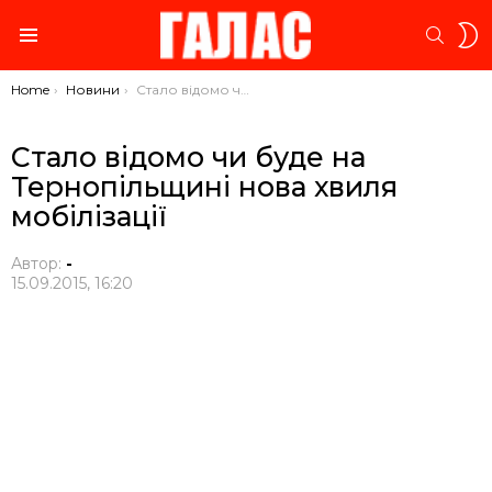
S
SEARC
S
Menu
You are here:
Home
Новини
Стало відомо чи буде на Тернопільщині нова хвиля мобілізації
Стало відомо чи буде на
Тернопільщині нова хвиля
мобілізації
Автор:
-
15.09.2015, 16:20