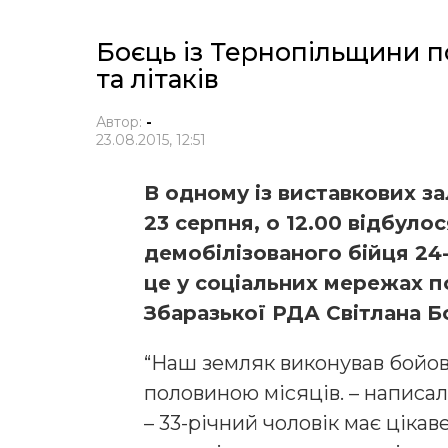
Боєць із Тернопільщини п
та літаків
Автор:
-
23.08.2015, 12:51
В одному із виставкових за
23 серпня, о 12.00 відбуло
демобілізованого бійця 24
це у соціальних мережах п
Збаразької РДА Світлана Б
“Наш земляк виконував бойові
половиною місяців. – написала
– 33-річний чоловік має цікав