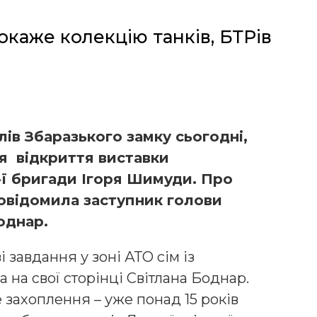
окаже колекцію танків, БТРів
лів Збаразького замку сьогодні,
ся відкриття виставки
-ї бригади Ігоря Шимуди. Про
овідомила заступник голови
однар.
 завдання у зоні АТО сім із
 на свої сторінці Світлана Боднар.
е захоплення – уже понад 15 років