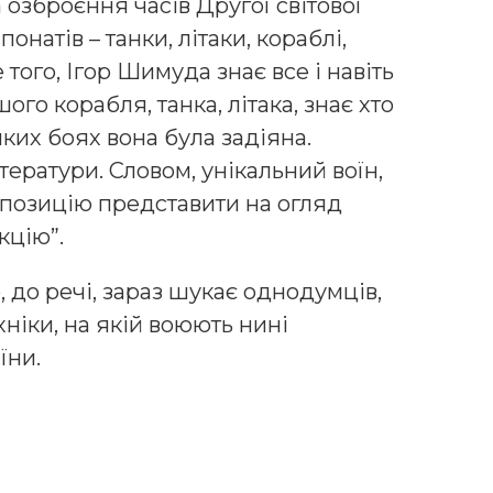
 озброєння часів Другої світової
понатів – танки, літаки, кораблі,
 того, Ігор Шимуда знає все і навіть
ого корабля, танка, літака, знає хто
ких боях вона була задіяна.
тератури. Словом, унікальний воїн,
опозицію представити на огляд
кцію”.
р, до речі, зараз шукає однодумців,
ніки, на якій воюють нині
їни.