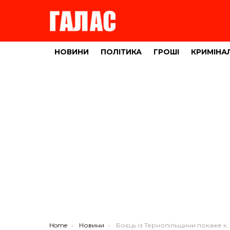
НОВИНИ
ПОЛІТИКА
ГРОШІ
КРИМІНА
You are here:
Home
Новини
Боєць із Тернопільщини покаже колекцію танків, БТРів та літаків