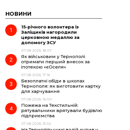
НОВИНИ
15-річного волонтера із
Заліщиків нагородили
церковною медаллю за
допомогу ЗСУ
07.08.2026, 18:07
Як військовим у Тернополі
отримати перший внесок за
іпотекою «єОселя»
07.08.2026, 17:16
Безоплатні обіди в школах
Тернополя: як виготовити картку
для харчування
07.08.2026, 16:00
Пожежа на Текстильній:
рятувальники врятували будівлю
підприємства
07.08.2026, 15:02
На Тернопільщині водій купив у