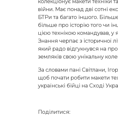
колекціонує макети техніки та
війни. Має понад дві сотні екс
БТРи та багато іншого. Більше
більше про історію того чи інш
цією технікою командував, у я
Знання черпає з історичної лі
який радо відгукнувся на пр
земляків свою унікальну коле
За словами пані Світлани, Іго
щоб почати робити макети тех
українські бійці на Сході Укра
Поділитися: