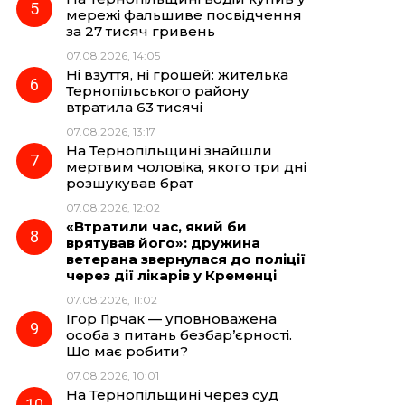
мережі фальшиве посвідчення
за 27 тисяч гривень
07.08.2026, 14:05
Ні взуття, ні грошей: жителька
Тернопільського району
втратила 63 тисячі
07.08.2026, 13:17
На Тернопільщині знайшли
мертвим чоловіка, якого три дні
розшукував брат
07.08.2026, 12:02
«Втратили час, який би
врятував його»: дружина
ветерана звернулася до поліції
через дії лікарів у Кременці
07.08.2026, 11:02
Ігор Гірчак — уповноважена
особа з питань безбар’єрності.
Що має робити?
07.08.2026, 10:01
На Тернопільщині через суд