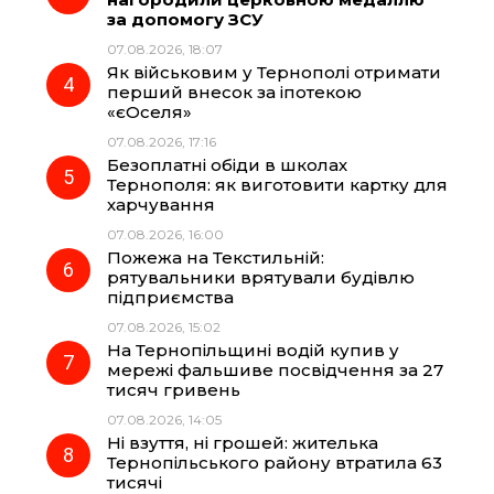
за допомогу ЗСУ
k
m
p
07.08.2026, 18:07
Як військовим у Тернополі отримати
перший внесок за іпотекою
«єОселя»
07.08.2026, 17:16
Безоплатні обіди в школах
Тернополя: як виготовити картку для
харчування
07.08.2026, 16:00
Пожежа на Текстильній:
рятувальники врятували будівлю
підприємства
07.08.2026, 15:02
На Тернопільщині водій купив у
мережі фальшиве посвідчення за 27
тисяч гривень
07.08.2026, 14:05
Ні взуття, ні грошей: жителька
Тернопільського району втратила 63
тисячі