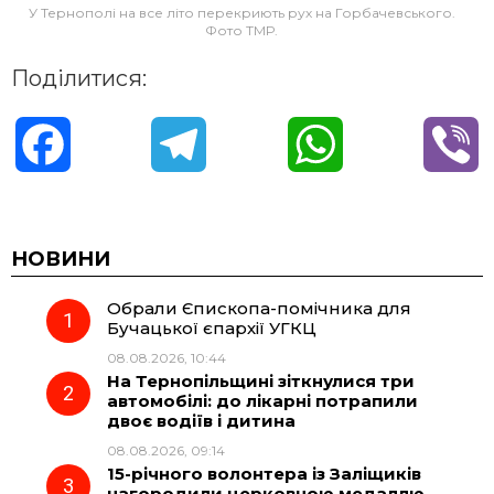
У Тернополі на все літо перекриють рух на Горбачевського.
Фото ТМР.
Поділитися:
F
T
W
V
a
e
h
i
c
l
a
b
НОВИНИ
Обрали Єпископа-помічника для
e
e
t
e
Бучацької єпархії УГКЦ
08.08.2026, 10:44
b
g
s
r
На Тернопільщині зіткнулися три
автомобілі: до лікарні потрапили
o
r
A
двоє водіїв і дитина
08.08.2026, 09:14
15-річного волонтера із Заліщиків
o
a
p
нагородили церковною медаллю