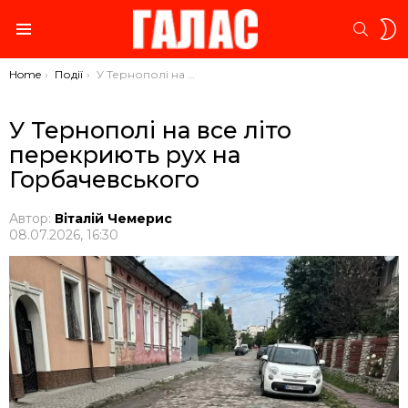
S
SEARC
S
Menu
You are here:
Home
Події
У Тернополі на все літо перекриють рух на Горбачевського
У Тернополі на все літо
перекриють рух на
Горбачевського
Автор:
Віталій Чемерис
08.07.2026, 16:30