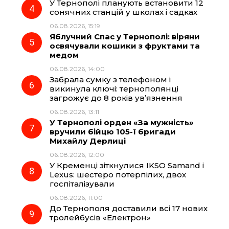
У Тернополі планують встановити 12
сонячних станцій у школах і садках
06.08.2026, 15:19
Яблучний Спас у Тернополі: віряни
освячували кошики з фруктами та
медом
06.08.2026, 14:00
Забрала сумку з телефоном і
викинула ключі: тернополянці
загрожує до 8 років ув’язнення
06.08.2026, 13:11
У Тернополі орден «За мужність»
вручили бійцю 105-ї бригади
Михайлу Дерлиці
06.08.2026, 12:00
У Кременці зіткнулися IKSO Samand і
Lexus: шестеро потерпілих, двох
госпіталізували
06.08.2026, 11:00
До Тернополя доставили всі 17 нових
тролейбусів «Електрон»