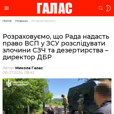
S
SEARC
S
Menu
You are here:
Home
Новини
Розраховуємо, що Рада надасть право ВСП у ЗСУ розслідувати злочини СЗЧ та дезертирства – директор ДБР
Розраховуємо, що Рада надасть
право ВСП у ЗСУ розслідувати
злочини СЗЧ та дезертирства –
директор ДБР
Автор:
Микола Галас
08.07.2026, 08:43