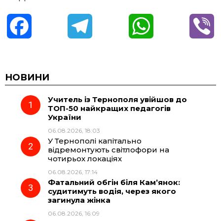
F
T
W
V
a
e
h
i
c
l
a
b
НОВИНИ
Учитель із Тернополя увійшов до
e
e
t
e
ТОП-50 найкращих педагогів
України
b
g
s
r
06.08.2026, 18:03
У Тернополі капітально
o
r
A
відремонтують світлофори на
чотирьох локаціях
06.08.2026, 17:14
o
a
p
Фатальний обгін біля Кам’янок:
судитимуть водія, через якого
k
m
p
загинула жінка
06.08.2026, 16:09