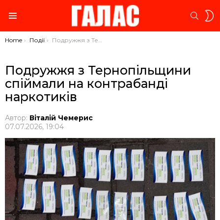
S
SEARC
S
Menu
You are here:
Home
Події
Подружжя з Тернопільщини спіймали на контрабанді наркотиків
Подружжя з Тернопільщини
спіймали на контрабанді
наркотиків
Автор:
Віталій Чемерис
07.07.2026, 19:04