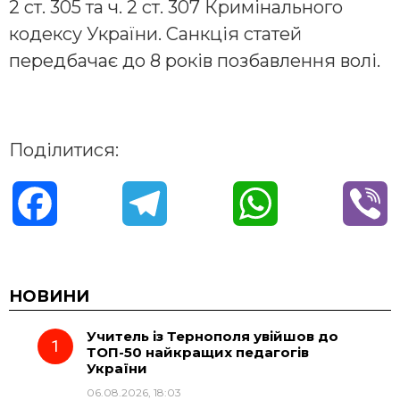
2 ст. 305 та ч. 2 ст. 307 Кримінального
кодексу України. Санкція статей
передбачає до 8 років позбавлення волі.
Поділитися:
F
T
W
V
a
e
h
i
c
l
a
b
НОВИНИ
Учитель із Тернополя увійшов до
e
e
t
e
ТОП-50 найкращих педагогів
України
b
g
s
r
06.08.2026, 18:03