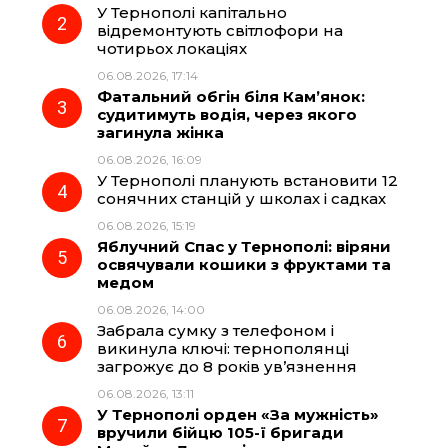
У Тернополі капітально
o
r
A
відремонтують світлофори на
чотирьох локаціях
06.08.2026, 17:14
o
a
p
Фатальний обгін біля Кам’янок:
судитимуть водія, через якого
k
m
p
загинула жінка
06.08.2026, 16:09
У Тернополі планують встановити 12
сонячних станцій у школах і садках
06.08.2026, 15:19
Яблучний Спас у Тернополі: віряни
освячували кошики з фруктами та
медом
06.08.2026, 14:00
Забрала сумку з телефоном і
викинула ключі: тернополянці
загрожує до 8 років ув’язнення
06.08.2026, 13:11
У Тернополі орден «За мужність»
вручили бійцю 105-ї бригади