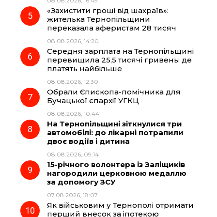
08.08.2026, 16:49
«Захистити гроші від шахраїв»:
жителька Тернопільщини
переказала аферистам 28 тисяч
08.08.2026, 14:20
Середня зарплата на Тернопільщині
перевищила 25,5 тисячі гривень: де
платять найбільше
08.08.2026, 12:30
Обрали Єпископа-помічника для
Бучацької єпархії УГКЦ
08.08.2026, 10:44
На Тернопільщині зіткнулися три
автомобілі: до лікарні потрапили
двоє водіїв і дитина
08.08.2026, 09:14
15-річного волонтера із Заліщиків
нагородили церковною медаллю
за допомогу ЗСУ
07.08.2026, 18:07
Як військовим у Тернополі отримати
перший внесок за іпотекою