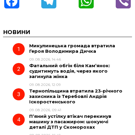
F
T
W
V
a
e
h
i
c
l
a
b
НОВИНИ
Микулинецька громада втратила
e
e
t
e
Героя Володимира Дичка
09.08.2026, 14:46
b
g
s
r
Фатальний обгін біля Кам’янок:
судитимуть водія, через якого
o
r
A
загинула жінка
09.08.2026, 12:09
Тернопільщина втратила 23-річного
o
a
p
захисника із Теребовлі Андрія
Іскоростенського
k
m
p
09.08.2026, 09:41
П’яний устілку втікач перекинув
машину з пасажиром: шокуючі
деталі ДТП у Скоморохах