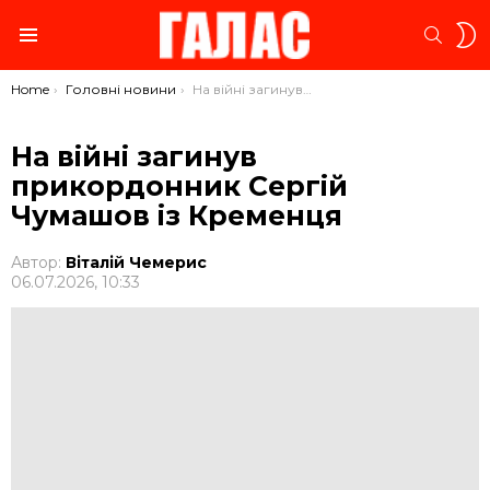
S
SEARC
S
Menu
You are here:
Home
Головні новини
На війні загинув прикордонник Сергій Чумашов із Кременця
На війні загинув
прикордонник Сергій
Чумашов із Кременця
Автор:
Віталій Чемерис
06.07.2026, 10:33