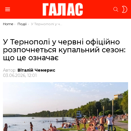
S
SEARC
S
Menu
You are here:
Home
Події
У Тернополі у червні офіційно розпочнеться купальний сезон: що це означає
У Тернополі у червні офіційно
розпочнеться купальний сезон:
що це означає
Автор:
Віталій Чемерис
03.06.2026, 12:01