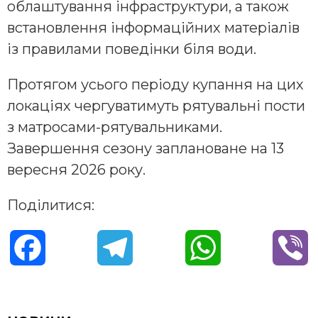
облаштування інфраструктури, а також
встановлення інформаційних матеріалів
із правилами поведінки біля води.
Протягом усього періоду купання на цих
локаціях чергуватимуть рятувальні пости
з матросами-рятувальниками.
Завершення сезону заплановане на 13
вересня 2026 року.
Поділитися:
F
T
W
V
a
e
h
i