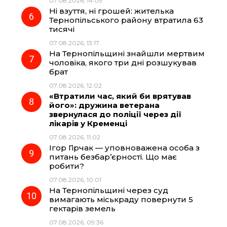
07.08.2026, 14:05
Ні взуття, ні грошей: жителька
Тернопільського району втратила 63
тисячі
07.08.2026, 13:17
На Тернопільщині знайшли мертвим
чоловіка, якого три дні розшукував
брат
07.08.2026, 12:02
«Втратили час, який би врятував
його»: дружина ветерана
звернулася до поліції через дії
лікарів у Кременці
07.08.2026, 11:02
Ігор Гірчак — уповноважена особа з
питань безбар’єрності. Що має
робити?
07.08.2026, 10:01
На Тернопільщині через суд
вимагають міськраду повернути 5
гектарів земель
07.08.2026, 09:36