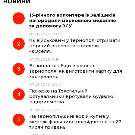
c
l
a
b
НОВИНИ
15-річного волонтера із Заліщиків
e
e
t
e
нагородили церковною медаллю
за допомогу ЗСУ
b
g
s
r
07.08.2026, 18:07
Як військовим у Тернополі отримати
o
r
A
перший внесок за іпотекою
«єОселя»
07.08.2026, 17:16
o
a
p
Безоплатні обіди в школах
Тернополя: як виготовити картку для
k
m
p
харчування
07.08.2026, 16:00
Пожежа на Текстильній:
рятувальники врятували будівлю
підприємства
07.08.2026, 15:02
На Тернопільщині водій купив у
мережі фальшиве посвідчення за 27
тисяч гривень