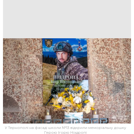
У Тернополі на фасаді школи №13 відкрили меморіальну дошку
Герою Ігорю Ніздропі