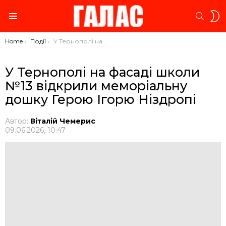
S
SEARC
S
Menu
You are here:
Home
Події
У Тернополі на фасаді школи №13 відкрили меморіальну дошку Герою Ігорю Ніздропі
У Тернополі на фасаді школи
№13 відкрили меморіальну
дошку Герою Ігорю Ніздропі
Автор:
Віталій Чемерис
09.06.2026, 10:47