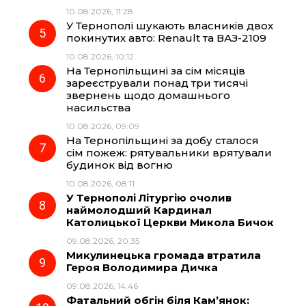
10.08.2026, 11:28
У Тернополі шукають власників двох
покинутих авто: Renault та ВАЗ-2109
10.08.2026, 10:12
На Тернопільщині за сім місяців
зареєстрували понад три тисячі
звернень щодо домашнього
насильства
10.08.2026, 09:09
На Тернопільщині за добу сталося
сім пожеж: рятувальники врятували
будинок від вогню
10.08.2026, 08:11
У Тернополі Літургію очолив
наймолодший Кардинал
Католицької Церкви Микола Бичок
09.08.2026, 20:35
Микулинецька громада втратила
Героя Володимира Дичка
09.08.2026, 14:46
Фатальний обгін біля Кам’янок: