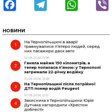
F
T
W
V
a
e
h
i
c
l
a
b
НОВИНИ
На Тернопільщині в аварії
e
e
t
e
травмувалися п’ятеро людей, серед
них пасажири двох авто
b
g
s
r
10.08.2026, 14:18
Ганяла майже 150 кілометрів, а
o
r
A
тепер попалася п’яною: у Тернополі
затримали 22-річну водійку
10.08.2026, 13:28
o
a
p
На Тернопільщині після потрійної
ДТП помер водій Peugeot
k
m
p
10.08.2026, 12:17
Захисника з Тернопільщини Юрія
Дутчака нагородили «Хрестом
доблесті»