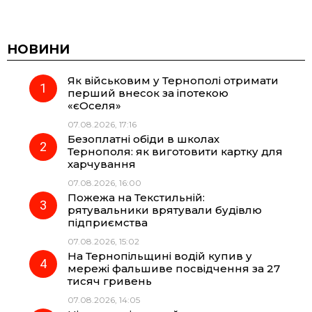
a
e
h
i
c
l
a
b
НОВИНИ
Як військовим у Тернополі отримати
e
e
t
e
перший внесок за іпотекою
«єОселя»
b
g
s
r
07.08.2026, 17:16
Безоплатні обіди в школах
o
r
A
Тернополя: як виготовити картку для
харчування
07.08.2026, 16:00
o
a
p
Пожежа на Текстильній:
рятувальники врятували будівлю
k
m
p
підприємства
07.08.2026, 15:02
На Тернопільщині водій купив у
мережі фальшиве посвідчення за 27
тисяч гривень
07.08.2026, 14:05