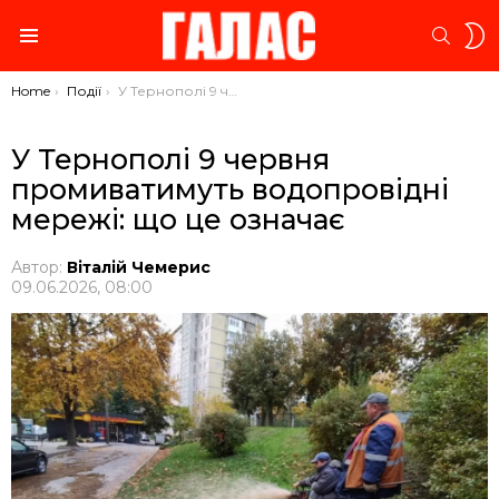
S
SEARC
S
Menu
You are here:
Home
Події
У Тернополі 9 червня промиватимуть водопровідні мережі: що це означає
У Тернополі 9 червня
промиватимуть водопровідні
мережі: що це означає
Автор:
Віталій Чемерис
09.06.2026, 08:00