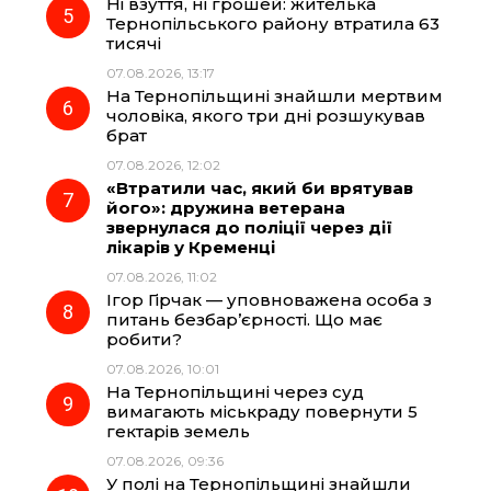
Ні взуття, ні грошей: жителька
Тернопільського району втратила 63
тисячі
07.08.2026, 13:17
На Тернопільщині знайшли мертвим
чоловіка, якого три дні розшукував
брат
07.08.2026, 12:02
«Втратили час, який би врятував
його»: дружина ветерана
звернулася до поліції через дії
лікарів у Кременці
07.08.2026, 11:02
Ігор Гірчак — уповноважена особа з
питань безбар’єрності. Що має
робити?
07.08.2026, 10:01
На Тернопільщині через суд
вимагають міськраду повернути 5
гектарів земель
07.08.2026, 09:36
У полі на Тернопільщині знайшли