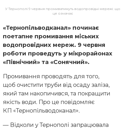
У Тернополі 9 червня промиватимуть водопровідні мережі: що
це означає
«Тернопільводканал» починає
поетапне промивання міських
водопровідних мереж. 9 червня
роботи проведуть у мікрорайонах
«Північний» та «Сонячний».
Промивання проводять для того,
щоб очистити труби від осаду заліза,
який там накопичився, та покращити
якість води. Про це повідомляє
КП «Тернопільводоканал».
— Відколи у Тернополі запрацювала