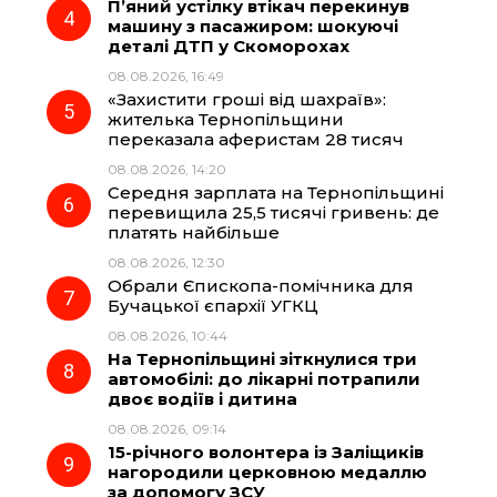
П’яний устілку втікач перекинув
машину з пасажиром: шокуючі
деталі ДТП у Скоморохах
08.08.2026, 16:49
«Захистити гроші від шахраїв»:
жителька Тернопільщини
переказала аферистам 28 тисяч
08.08.2026, 14:20
Середня зарплата на Тернопільщині
перевищила 25,5 тисячі гривень: де
платять найбільше
08.08.2026, 12:30
Обрали Єпископа-помічника для
Бучацької єпархії УГКЦ
08.08.2026, 10:44
На Тернопільщині зіткнулися три
автомобілі: до лікарні потрапили
двоє водіїв і дитина
08.08.2026, 09:14
15-річного волонтера із Заліщиків
нагородили церковною медаллю
за допомогу ЗСУ