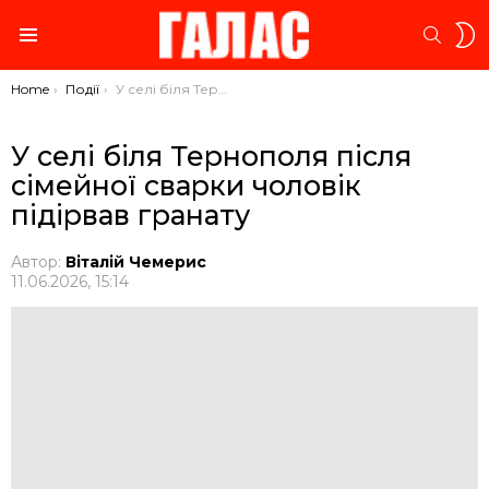
S
SEARC
S
Menu
You are here:
Home
Події
У селі біля Тернополя після сімейної сварки чоловік підірвав гранату
У селі біля Тернополя після
сімейної сварки чоловік
підірвав гранату
Автор:
Віталій Чемерис
11.06.2026, 15:14