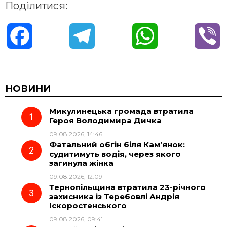
Поділитися:
F
T
W
V
a
e
h
i
c
l
a
b
НОВИНИ
Микулинецька громада втратила
e
e
t
e
Героя Володимира Дичка
09.08.2026, 14:46
b
g
s
r
Фатальний обгін біля Кам’янок:
судитимуть водія, через якого
o
r
A
загинула жінка
09.08.2026, 12:09
Тернопільщина втратила 23-річного
o
a
p
захисника із Теребовлі Андрія
Іскоростенського
k
m
p
09.08.2026, 09:41