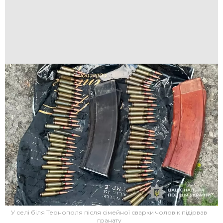
У селі біля Тернополя після сімейної сварки чоловік підірвав
гранату