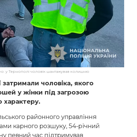
ео: у Тернополі чоловік шантажував колишню
 затримали чоловіка, якого
ошей у жінки під загрозою
 характеру.
ільського районного управління
ками карного розшуку, 54-річний
ну певний час підтримував