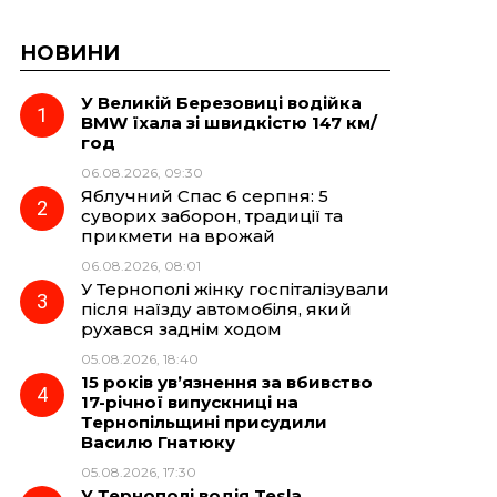
НОВИНИ
У Великій Березовиці водійка
BMW їхала зі швидкістю 147 км/
год
06.08.2026, 09:30
Яблучний Спас 6 серпня: 5
суворих заборон, традиції та
прикмети на врожай
06.08.2026, 08:01
У Тернополі жінку госпіталізували
після наїзду автомобіля, який
рухався заднім ходом
05.08.2026, 18:40
15 років ув’язнення за вбивство
17-річної випускниці на
Тернопільщині присудили
Василю Гнатюку
05.08.2026, 17:30
У Тернополі водія Tesla,