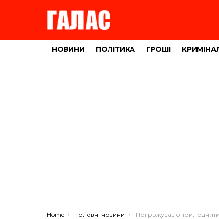
НОВИНИ
ПОЛІТИКА
ГРОШІ
КРИМІНА
You are here:
Home
Головні новини
Погрожував оприлюднити інтимне відео: у Тернополі чоловік ша