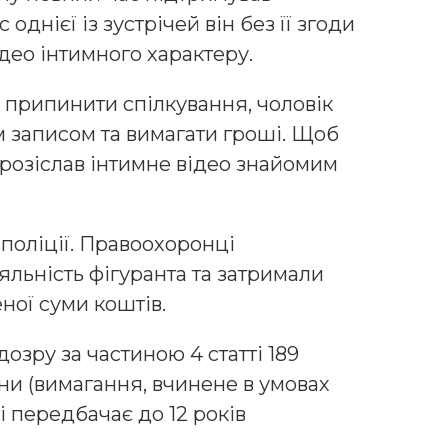
 однієї із зустрічей він без її згоди
део інтимного характеру.
а припинити спілкування, чоловік
м записом та вимагати гроші. Щоб
н розіслав інтимне відео знайомим
 поліції. Правоохоронці
льність фігуранта та затримали
ної суми коштів.
озру за частиною 4 статті 189
ни (вимагання, вчинене в умовах
ті передбачає до 12 років