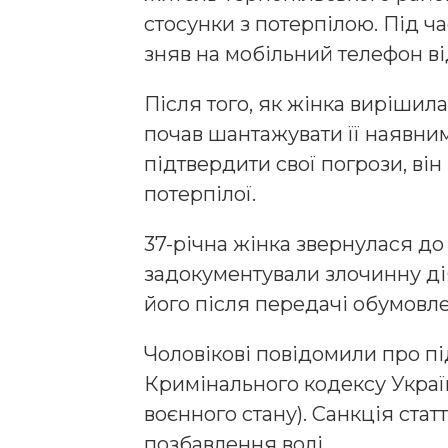
стосунки з потерпілою. Під час
зняв на мобільний телефон ві
Після того, як жінка вирішил
почав шантажувати її наявни
підтвердити свої погрози, ві
потерпілої.
37-річна жінка звернулася до
задокументували злочинну дія
його після передачі обумовле
Чоловікові повідомили про під
Кримінального кодексу Украї
воєнного стану). Санкція стат
позбавлення волі.