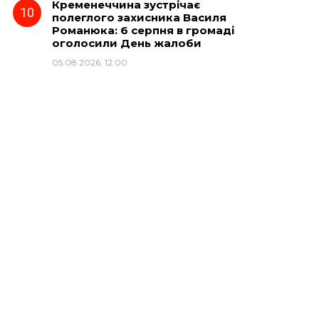
Кременеччина зустрічає
полеглого захисника Василя
Романюка: 6 серпня в громаді
оголосили День жалоби
05.08.2026, 12:00