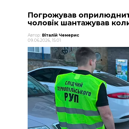
Погрожував оприлюднити
чоловік шантажував ко
Автор:
Віталій Чемерис
09.06.2026, 15:01