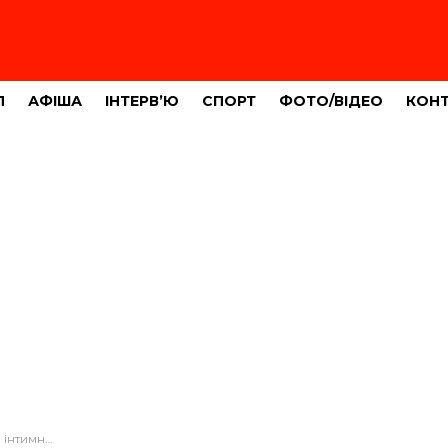
Л
АФІША
ІНТЕРВ’Ю
СПОРТ
ФОТО/ВІДЕО
КОН
нтажував колишню