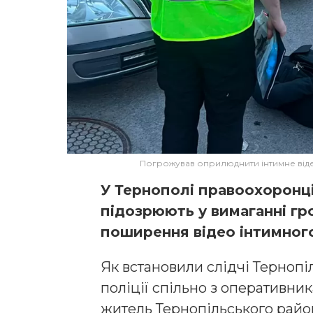
Погрожував оприлюднити інтимне від
У Тернополі правоохоронці
підозрюють у вимаганні гр
поширення відео інтимного
Як встановили слідчі Терноп
поліції спільно з оперативни
житель Тернопільського райо