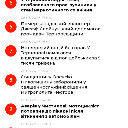
позбавленого прав, зупинили у
стані наркотичного сп’яніння
05.08.2026, 17:00
Помер канадський волонтер
Джефф Слойчук, який допомагав
громадам Тернопільщини
05.08.2026, 16:02
Нетверезий водій без прав У
Тернополі намагався
відкупитися від поліцейських за 5
тисяч гривень
05.08.2026, 15:06
Священнику Олексію
Николишину заборонили у
священнослужінні: рішення
митрополита Нестора
05.08.2026, 14:00
Аварія у Чистилові: мотоцикліст
потрапив до лікарні після
зіткнення з автомобілем
05.08.2026, 13:00