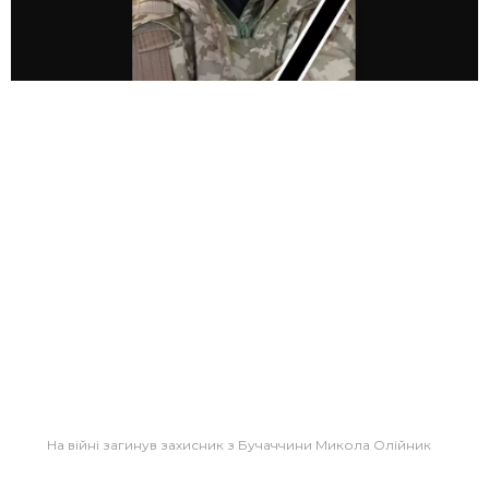
На війні загинув захисник з Бучаччини Микола Олійник