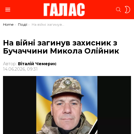
S
SEARC
S
Menu
You are here:
Home
Події
На війні загинув захисник з Бучаччини Микола Олійник
На війні загинув захисник з
Бучаччини Микола Олійник
Автор:
Віталій Чемерис
14.06.2026, 09:31