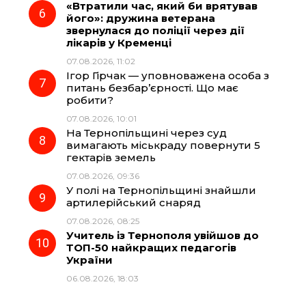
«Втратили час, який би врятував
його»: дружина ветерана
звернулася до поліції через дії
лікарів у Кременці
07.08.2026, 11:02
Ігор Гірчак — уповноважена особа з
питань безбар’єрності. Що має
робити?
07.08.2026, 10:01
На Тернопільщині через суд
вимагають міськраду повернути 5
гектарів земель
07.08.2026, 09:36
У полі на Тернопільщині знайшли
артилерійський снаряд
07.08.2026, 08:25
Учитель із Тернополя увійшов до
ТОП-50 найкращих педагогів
України
06.08.2026, 18:03