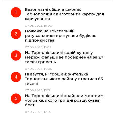
Безоплатні обіди в школах
e
e
t
e
Тернополя: як виготовити картку для
харчування
b
g
s
r
07.08.2026, 16:00
Пожежа на Текстильній:
o
r
A
рятувальники врятували будівлю
підприємства
07.08.2026, 15:02
o
a
p
На Тернопільщині водій купив у
мережі фальшиве посвідчення за 27
k
m
p
тисяч гривень
07.08.2026, 14:05
Ні взуття, ні грошей: жителька
Тернопільського району втратила 63
тисячі
07.08.2026, 13:17
На Тернопільщині знайшли мертвим
чоловіка, якого три дні розшукував
брат
07.08.2026, 12:02