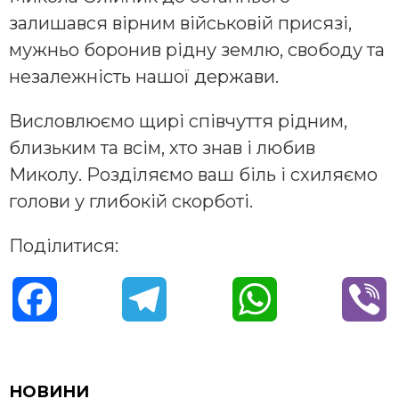
залишався вірним військовій присязі,
мужньо боронив рідну землю, свободу та
незалежність нашої держави.
Висловлюємо щирі співчуття рідним,
близьким та всім, хто знав і любив
Миколу. Розділяємо ваш біль і схиляємо
голови у глибокій скорботі.
Поділитися:
F
T
W
V
a
e
h
i
c
l
a
b
НОВИНИ