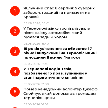
Яблучний Спас 6 серпня: 5 суворих
e
e
t
e
заборон, традиції та прикмети на
врожай
b
g
s
r
06.08.2026, 08:01
У Тернополі жінку госпіталізували
o
r
A
після наїзду автомобіля, який
рухався заднім ходом
05.08.2026, 18:40
o
a
p
15 років ув’язнення за вбивство 17-
річної випускниці на Тернопільщині
k
m
p
присудили Василю Гнатюку
05.08.2026, 17:30
У Тернополі водія Tesla,
позбавленого прав, зупинили у
стані наркотичного сп’яніння
05.08.2026, 17:00
Помер канадський волонтер Джефф
Слойчук, який допомагав громадам
Тернопільщини
05.08.2026, 16:02