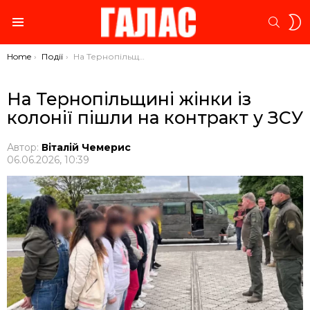
S
SEARC
S
Menu
You are here:
Home
Події
На Тернопільщині жінки із колонії пішли на контракт у ЗСУ
На Тернопільщині жінки із
колонії пішли на контракт у ЗСУ
Автор:
Віталій Чемерис
06.06.2026, 10:39