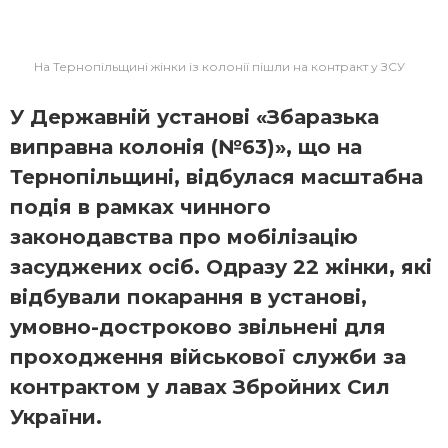
На Тернопільщині жінки із колонії пішли на контракт у ЗСУ
У Державній установі «Збаразька
виправна колонія (№63)», що на
Тернопільщині, відбулася масштабна
подія в рамках чинного
законодавства про мобілізацію
засуджених осіб. Одразу 22 жінки, які
відбували покарання в установі,
умовно-достроково звільнені для
проходження військової служби за
контрактом у лавах Збройних Сил
України.