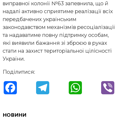
виправної колонії №63 запевнила, що й
надалі активно сприятиме реалізації всіх
передбачених українським
законодавством механізмів ресоціалізації
та надаватиме повну підтримку особам,
які виявили бажання зі зброєю в руках
стати на захист територіальної цілісності
України.
Поділитися:
F
T
W
V
a
e
h
i
c
l
a
b
НОВИНИ