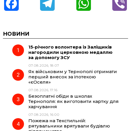
F
T
W
V
a
e
h
i
c
l
a
b
НОВИНИ
15-річного волонтера із Заліщиків
e
e
t
e
нагородили церковною медаллю
за допомогу ЗСУ
b
g
s
r
07.08.2026, 18:07
Як військовим у Тернополі отримати
o
r
A
перший внесок за іпотекою
«єОселя»
07.08.2026, 17:16
o
a
p
Безоплатні обіди в школах
Тернополя: як виготовити картку для
k
m
p
харчування
07.08.2026, 16:00
Пожежа на Текстильній:
рятувальники врятували будівлю