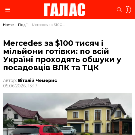
S
SEARC
S
Menu
You are here:
Home
Події
Mercedes за $100 тисяч і мільйони готівки: по всій Україні проходять обшуки у посадовців ВЛК та ТЦК
Mercedes за $100 тисяч і
мільйони готівки: по всій
Україні проходять обшуки у
посадовців ВЛК та ТЦК
Автор:
Віталій Чемерис
05.06.2026, 13:17