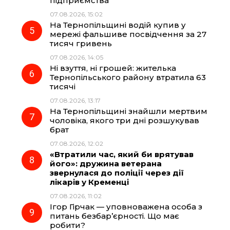
підприємства
07.08.2026, 15:02
На Тернопільщині водій купив у
мережі фальшиве посвідчення за 27
тисяч гривень
07.08.2026, 14:05
Ні взуття, ні грошей: жителька
Тернопільського району втратила 63
тисячі
07.08.2026, 13:17
На Тернопільщині знайшли мертвим
чоловіка, якого три дні розшукував
брат
07.08.2026, 12:02
«Втратили час, який би врятував
його»: дружина ветерана
звернулася до поліції через дії
лікарів у Кременці
07.08.2026, 11:02
Ігор Гірчак — уповноважена особа з
питань безбар’єрності. Що має
робити?