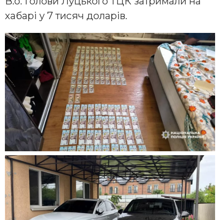
В.о. Голови Луцького ТЦК затримали на
хабарі у 7 тисяч доларів.