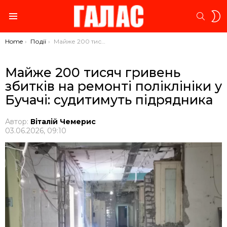
S
SEARC
S
Menu
You are here:
Home
Події
Майже 200 тисяч гривень збитків на ремонті поліклініки у Бучачі: судитимуть підрядника
Майже 200 тисяч гривень
збитків на ремонті поліклініки у
Бучачі: судитимуть підрядника
Автор:
Віталій Чемерис
03.06.2026, 09:10