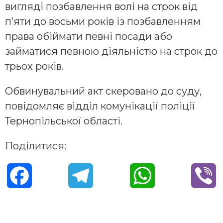
вигляді позбавлення волі на строк від
п’яти до восьми років із позбавленням
права обіймати певні посади або
займатися певною діяльністю на строк до
трьох років.
Обвинувальний акт скеровано до суду,
повідомляє відділ комунікації поліції
Тернопільської області.
Поділитися:
F
T
W
V
a
e
h
i