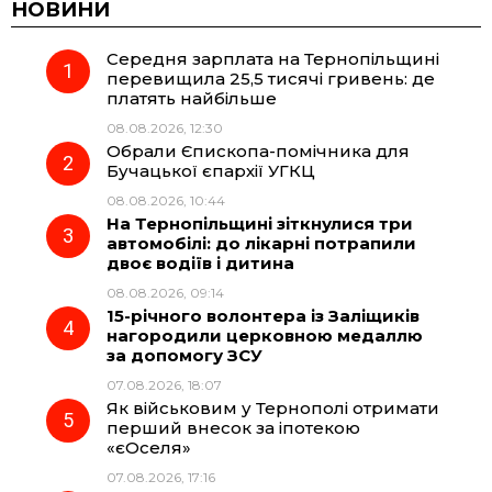
c
l
a
b
НОВИНИ
Середня зарплата на Тернопільщині
e
e
t
e
перевищила 25,5 тисячі гривень: де
платять найбільше
b
g
s
r
08.08.2026, 12:30
Обрали Єпископа-помічника для
o
r
A
Бучацької єпархії УГКЦ
08.08.2026, 10:44
На Тернопільщині зіткнулися три
o
a
p
автомобілі: до лікарні потрапили
двоє водіїв і дитина
k
m
p
08.08.2026, 09:14
15-річного волонтера із Заліщиків
нагородили церковною медаллю
за допомогу ЗСУ
07.08.2026, 18:07
Як військовим у Тернополі отримати
перший внесок за іпотекою
«єОселя»
07.08.2026, 17:16