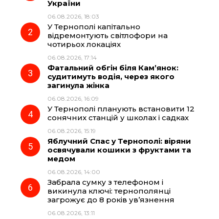
України
b
g
s
r
06.08.2026, 18:03
У Тернополі капітально
o
r
A
відремонтують світлофори на
чотирьох локаціях
06.08.2026, 17:14
o
a
p
Фатальний обгін біля Кам’янок:
судитимуть водія, через якого
k
m
p
загинула жінка
06.08.2026, 16:09
У Тернополі планують встановити 12
сонячних станцій у школах і садках
06.08.2026, 15:19
Яблучний Спас у Тернополі: віряни
освячували кошики з фруктами та
медом
06.08.2026, 14:00
Забрала сумку з телефоном і
викинула ключі: тернополянці
загрожує до 8 років ув’язнення
06.08.2026, 13:11