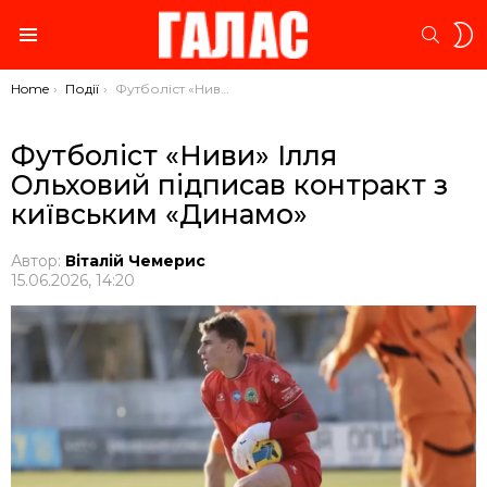
S
SEARC
S
Menu
You are here:
Home
Події
Футболіст «Ниви» Ілля Ольховий підписав контракт з київським «Динамо»
Футболіст «Ниви» Ілля
Ольховий підписав контракт з
київським «Динамо»
Автор:
Віталій Чемерис
15.06.2026, 14:20