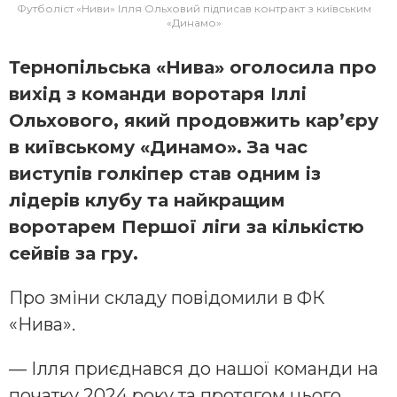
Футболіст «Ниви» Ілля Ольховий підписав контракт з київським
«Динамо»
Тернопільська «Нива» оголосила про
вихід з команди воротаря Іллі
Ольхового, який продовжить кар’єру
в київському «Динамо». За час
виступів голкіпер став одним із
лідерів клубу та найкращим
воротарем Першої ліги за кількістю
сейвів за гру.
Про зміни складу повідомили в ФК
«Нива».
— Ілля приєднався до нашої команди на
початку 2024 року та протягом цього