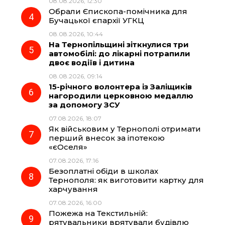
08.08.2026, 12:30
Обрали Єпископа-помічника для
Бучацької єпархії УГКЦ
08.08.2026, 10:44
На Тернопільщині зіткнулися три
автомобілі: до лікарні потрапили
двоє водіїв і дитина
08.08.2026, 09:14
15-річного волонтера із Заліщиків
нагородили церковною медаллю
за допомогу ЗСУ
07.08.2026, 18:07
Як військовим у Тернополі отримати
перший внесок за іпотекою
«єОселя»
07.08.2026, 17:16
Безоплатні обіди в школах
Тернополя: як виготовити картку для
харчування
07.08.2026, 16:00
Пожежа на Текстильній:
рятувальники врятували будівлю