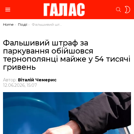
S
SEARC
S
Menu
You are here:
Home
Події
Фальшивий штраф за паркування обійшовся тернополянці майже у 54 тисячі гривень
Фальшивий штраф за
паркування обійшовся
тернополянці майже у 54 тисячі
гривень
Автор:
Віталій Чемерис
12.06.2026, 15:07