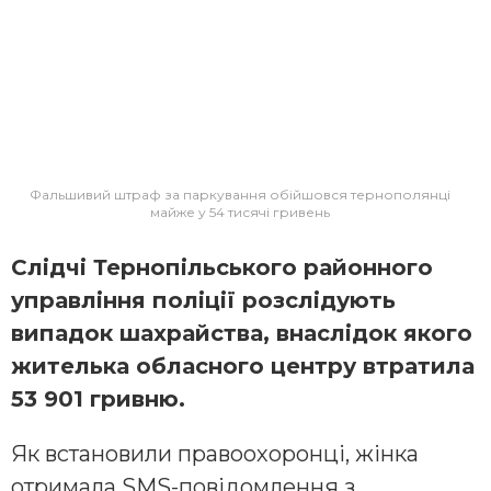
Фальшивий штраф за паркування обійшовся тернополянці
майже у 54 тисячі гривень
Слідчі Тернопільського районного
управління поліції розслідують
випадок шахрайства, внаслідок якого
жителька обласного центру втратила
53 901 гривню.
Як встановили правоохоронці, жінка
отримала SMS-повідомлення з