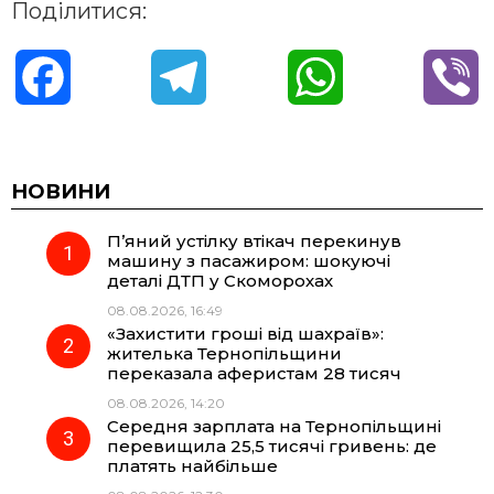
Поділитися:
F
T
W
V
a
e
h
i
c
l
a
b
НОВИНИ
П’яний устілку втікач перекинув
e
e
t
e
машину з пасажиром: шокуючі
деталі ДТП у Скоморохах
b
g
s
r
08.08.2026, 16:49
«Захистити гроші від шахраїв»:
o
r
A
жителька Тернопільщини
переказала аферистам 28 тисяч
08.08.2026, 14:20
o
a
p
Середня зарплата на Тернопільщині
перевищила 25,5 тисячі гривень: де
k
m
p
платять найбільше