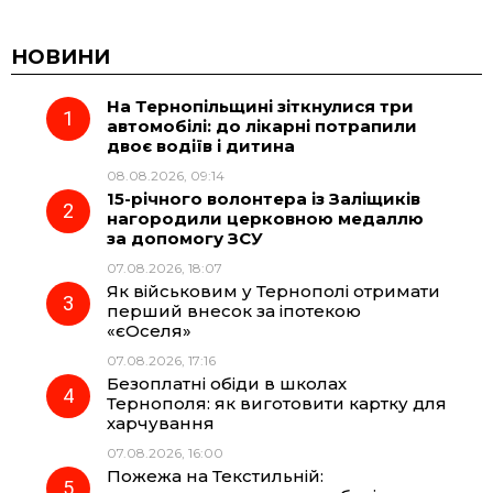
c
l
a
b
НОВИНИ
На Тернопільщині зіткнулися три
e
e
t
e
автомобілі: до лікарні потрапили
двоє водіїв і дитина
b
g
s
r
08.08.2026, 09:14
15-річного волонтера із Заліщиків
o
r
A
нагородили церковною медаллю
за допомогу ЗСУ
07.08.2026, 18:07
o
a
p
Як військовим у Тернополі отримати
перший внесок за іпотекою
k
m
p
«єОселя»
07.08.2026, 17:16
Безоплатні обіди в школах
Тернополя: як виготовити картку для
харчування
07.08.2026, 16:00
Пожежа на Текстильній: