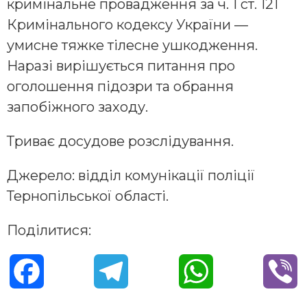
кримінальне провадження за ч. 1 ст. 121
Кримінального кодексу України —
умисне тяжке тілесне ушкодження.
Наразі вирішується питання про
оголошення підозри та обрання
запобіжного заходу.
Триває досудове розслідування.
Джерело: відділ комунікації поліції
Тернопільської області.
Поділитися:
F
T
W
V
a
e
h
i