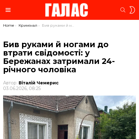
S
SEARC
S
Menu
You are here:
Home
Кримінал
Бив руками й ногами до втрати свідомості: у Бережанах затримали 24-річного чоловіка
Бив руками й ногами до
втрати свідомості: у
Бережанах затримали 24-
річного чоловіка
Автор:
Віталій Чемерис
03.06.2026, 08:25