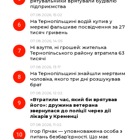
рятувальники врятували будівлю
підприємства
07.08.2026, 15:02
На Тернопільщині водій купив у
мережі фальшиве посвідчення за 27
тисяч гривень
07.08.2026, 14:05
Ні взуття, ні грошей: жителька
Тернопільського району втратила 63
тисячі
07.08.2026, 13:17
На Тернопільщині знайшли мертвим
чоловіка, якого три дні розшукував
брат
07.08.2026, 12:02
«Втратили час, який би врятував
його»: дружина ветерана
звернулася до поліції через дії
лікарів у Кременці
07.08.2026, 11:02
Ігор Гірчак — уповноважена особа з
питань безбар’єрності. Що має