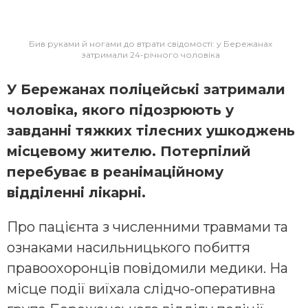
Бив руками й ногами до втрати свідомості: у Бережанах
затримали 24-річного чоловіка
У Бережанах поліцейські затримали
чоловіка, якого підозрюють у
завданні тяжких тілесних ушкоджень
місцевому жителю. Потерпілий
перебуває в реанімаційному
відділенні лікарні.
Про пацієнта з численними травмами та
ознаками насильницького побиття
правоохоронців повідомили медики. На
місце події виїхала слідчо-оперативна