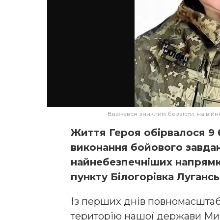
Вважався зниклим безвісти: на вій
Життя Героя обірвалося 9 
виконання бойового завдан
найнебезпечніших напрямк
пункту Білогорівка Лугансь
Із перших днів повномасштаб
територію нашої держави Мик