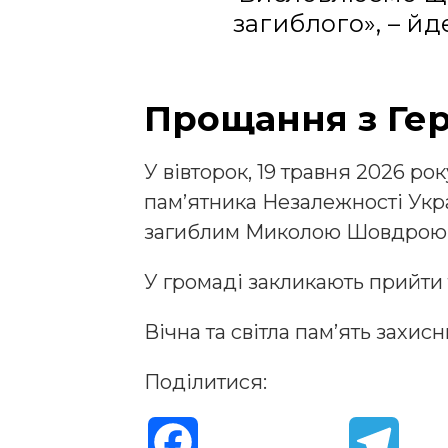
загиблого», – йд
Прощання з Ге
У вівторок, 19 травня 2026 рок
пам’ятника Незалежності Укр
загиблим Миколою Шовдрою
У громаді закликають прийти 
Вічна та світла памʼять захисн
Поділитися:
F
T