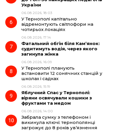
України
06.08.2026, 18:03
У Тернополі капітально
відремонтують світлофори на
чотирьох локаціях
06.08.2026, 17:14
Фатальний обгін біля Кам’янок:
судитимуть водія, через якого
загинула жінка
06.08.2026, 16:09
У Тернополі планують
встановити 12 сонячних станцій у
школах і садках
06.08.2026, 15:19
Яблучний Спас у Тернополі:
віряни освячували кошики з
фруктами та медом
06.08.2026, 14:00
Забрала сумку з телефоном і
викинула ключі: тернополянці
загрожує до 8 років ув’язнення