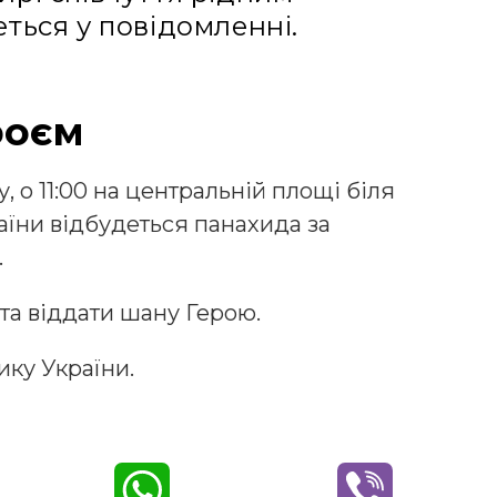
еться у повідомленні.
роєм
у, о 11:00 на центральній площі біля
аїни відбудеться панахида за
.
та віддати шану Герою.
ику України.
W
V