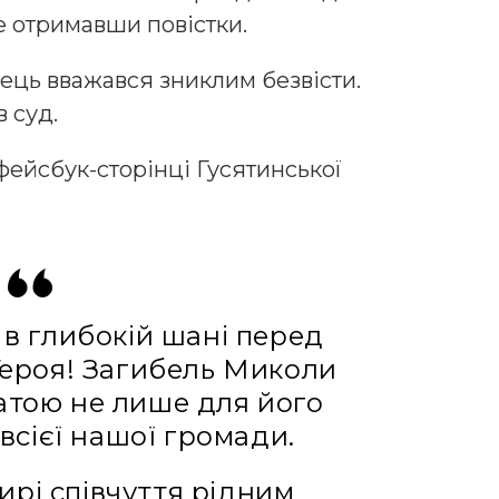
не отримавши повістки.
ець вважався зниклим безвісти.
 суд.
фейсбук-сторінці Гусятинської
в глибокій шані перед
ероя! Загибель Миколи
атою не лише для його
 всієї нашої громади.
рі співчуття рідним