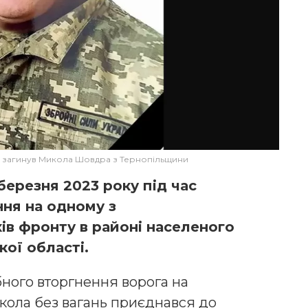
ні загинув Микола Шовдра з Тернопільщини
березня 2023 року під час
ня на одному з
ів фронту в районі населеного
кої області.
ного вторгнення ворога на
ола без вагань приєднався до