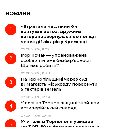
НОВИНИ
«Втратили час, який би
врятував його»: дружина
ветерана звернулася до поліції
через дії лікарів у Кременці
07.08.2026, 11:02
Ігор Гірчак — уповноважена
особа з питань безбар’єрності.
Що має робити?
07.08.2026, 10:01
На Тернопільщині через суд
вимагають міськраду повернути
5 гектарів земель
07.08.2026, 09:36
У полі на Тернопільщині знайшли
артилерійський снаряд
07.08.2026, 08:25
Учитель із Тернополя увійшов
до ТОП-50 найкращих педагогів