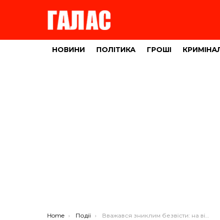
НОВИНИ
ПОЛІТИКА
ГРОШІ
КРИМІНА
You are here:
Home
Події
Вважався зниклим безвісти: на війні загинув Микола Шовдра з Тернопільщини