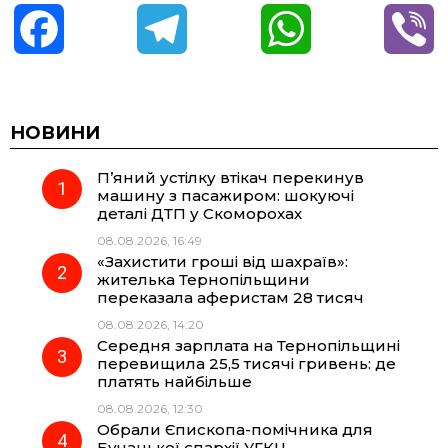
F
T
W
V
a
e
h
i
c
l
a
b
НОВИНИ
П’яний устілку втікач перекинув
e
e
t
e
машину з пасажиром: шокуючі
деталі ДТП у Скоморохах
b
g
s
r
08.08.2026, 16:49
«Захистити гроші від шахраїв»:
o
r
A
жителька Тернопільщини
переказала аферистам 28 тисяч
08.08.2026, 14:20
o
a
p
Середня зарплата на Тернопільщині
перевищила 25,5 тисячі гривень: де
k
m
p
платять найбільше
08.08.2026, 12:30
Обрали Єпископа-помічника для
Бучацької єпархії УГКЦ