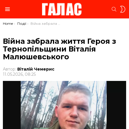
S
SEARC
S
Menu
You are here:
Home
Події
Війна забрала життя Героя з Тернопільщини Віталія Малюшевського
Війна забрала життя Героя з
Тернопільщини Віталія
Малюшевського
Автор:
Віталій Чемерис
11.05.2026, 08:25