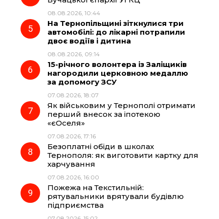
08.08.2026, 10:44
На Тернопільщині зіткнулися три
автомобілі: до лікарні потрапили
двоє водіїв і дитина
08.08.2026, 09:14
15-річного волонтера із Заліщиків
нагородили церковною медаллю
за допомогу ЗСУ
07.08.2026, 18:07
Як військовим у Тернополі отримати
перший внесок за іпотекою
«єОселя»
07.08.2026, 17:16
Безоплатні обіди в школах
Тернополя: як виготовити картку для
харчування
07.08.2026, 16:00
Пожежа на Текстильній:
рятувальники врятували будівлю
підприємства
07.08.2026, 15:02